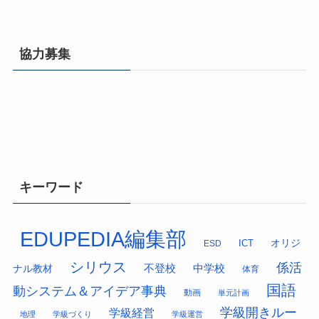
協力募集
キーワード
EDUPEDIA編集部
オリジ
ESD
ICT
シリウス
係活
中学校
ナル教材
不登校
体育
国語
動システム＆アイデア事典
動画
単元計画
学級開きルー
学級経営
地理
学級づくり
学級運営