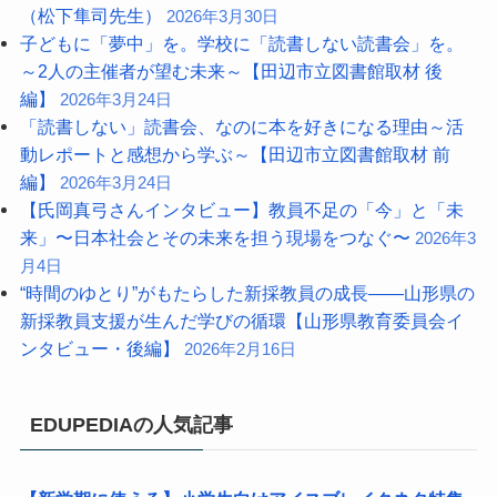
（松下隼司先生）
2026年3月30日
子どもに「夢中」を。学校に「読書しない読書会」を。
～2人の主催者が望む未来～【田辺市立図書館取材 後
編】
2026年3月24日
「読書しない」読書会、なのに本を好きになる理由～活
動レポートと感想から学ぶ～【田辺市立図書館取材 前
編】
2026年3月24日
【氏岡真弓さんインタビュー】教員不足の「今」と「未
来」〜日本社会とその未来を担う現場をつなぐ〜
2026年3
月4日
“時間のゆとり”がもたらした新採教員の成長――山形県の
新採教員支援が生んだ学びの循環【山形県教育委員会イ
ンタビュー・後編】
2026年2月16日
EDUPEDIAの人気記事