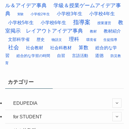
ル＆アイデア事典
学級＆授業ゲームアイデア事
典
小学校3年生
小学校4年生
小学校2年生
実験
指導案
教
小学校5年生
小学校6年生
授業運営
室掲示 レイアウトアイデア事典
教材紹介
教材
理科
文部科学省
歴史
物語文
環境省
生徒指導
社会
算数
社会科教材
総合的な学
社会教材
習
道徳
総合的な学習の時間
自習
言語活動
防災教
育
カテゴリー
EDUPEDIA
for STUDENT