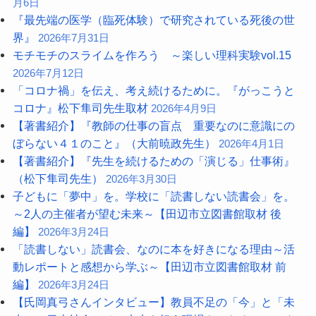
月6日
『最先端の医学（臨死体験）で研究されている死後の世
界』
2026年7月31日
モチモチのスライムを作ろう ～楽しい理科実験vol.15
2026年7月12日
「コロナ禍」を伝え、考え続けるために。『がっこうと
コロナ』松下隼司先生取材
2026年4月9日
【著書紹介】『教師の仕事の盲点 重要なのに意識にの
ぼらない４１のこと』（大前暁政先生）
2026年4月1日
【著書紹介】『先生を続けるための「演じる」仕事術』
（松下隼司先生）
2026年3月30日
子どもに「夢中」を。学校に「読書しない読書会」を。
～2人の主催者が望む未来～【田辺市立図書館取材 後
編】
2026年3月24日
「読書しない」読書会、なのに本を好きになる理由～活
動レポートと感想から学ぶ～【田辺市立図書館取材 前
編】
2026年3月24日
【氏岡真弓さんインタビュー】教員不足の「今」と「未