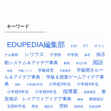
キーワード
EDUPEDIA編集部
オリジ
ESD
ICT
シリウス
係活
中学校
ナル教材
不登校
体育
国語
動システム＆アイデア事典
動画
単元計画
学級開きルー
学級経営
地理
学級づくり
学級運営
ル＆アイデア事典
学級＆授業ゲームアイデア事
典
小学校3年生
小学校4年生
小学校2年生
実験
指導案
教
小学校5年生
小学校6年生
授業運営
室掲示 レイアウトアイデア事典
教材紹介
教材
理科
文部科学省
歴史
物語文
環境省
生徒指導