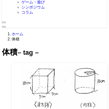
ゲーム・遊び
シンポジウム
コラム
ホーム
体積
体積
– tag –