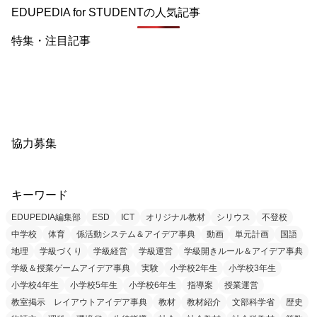
EDUPEDIA for STUDENTの人気記事
特集・注目記事
協力募集
キーワード
EDUPEDIA編集部
ESD
ICT
オリジナル教材
シリウス
不登校
中学校
体育
係活動システム＆アイデア事典
動画
単元計画
国語
地理
学級づくり
学級経営
学級運営
学級開きルール＆アイデア事典
学級＆授業ゲームアイデア事典
実験
小学校2年生
小学校3年生
小学校4年生
小学校5年生
小学校6年生
指導案
授業運営
教室掲示 レイアウトアイデア事典
教材
教材紹介
文部科学省
歴史