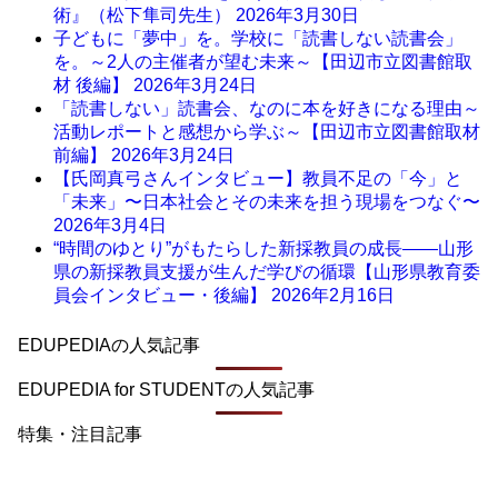
術』（松下隼司先生）
2026年3月30日
子どもに「夢中」を。学校に「読書しない読書会」
を。～2人の主催者が望む未来～【田辺市立図書館取
材 後編】
2026年3月24日
「読書しない」読書会、なのに本を好きになる理由～
活動レポートと感想から学ぶ～【田辺市立図書館取材
前編】
2026年3月24日
【氏岡真弓さんインタビュー】教員不足の「今」と
「未来」〜日本社会とその未来を担う現場をつなぐ〜
2026年3月4日
“時間のゆとり”がもたらした新採教員の成長――山形
県の新採教員支援が生んだ学びの循環【山形県教育委
員会インタビュー・後編】
2026年2月16日
EDUPEDIAの人気記事
EDUPEDIA for STUDENTの人気記事
特集・注目記事