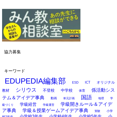
協力募集
キーワード
EDUPEDIA編集部
オリジナル
ESD
ICT
シリウス
係活動シス
中学校
教材
不登校
体育
国語
テム＆アイデア事典
動画
単元計画
地理
学
学級開きルール＆アイデ
学級経営
級づくり
学級運営
ア事典
学級＆授業ゲームアイデア事典
小学
実験
小学校3年生
小学校4年生
小学校5年生
小
校2年生