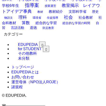
指導案
教室掲示 レイアウ
学校6年生
授業運営
トアイデア事典
教材紹介
文部科学省
歴史
教材
理科
社会
社
社会教材
物語文
環境省
生徒指導
算数
会科教材
総合的な学習
総合的な学習の時間
自
道徳
習
言語活動
防災教育
カテゴリー
EDUPEDIA
for STUDENT
その他教科
未分類
トップページ
EDUPEDIAとは
お問い合わせ
運営母体（NPO法人ROJE）
諸規程
©
EDUPEDIA.