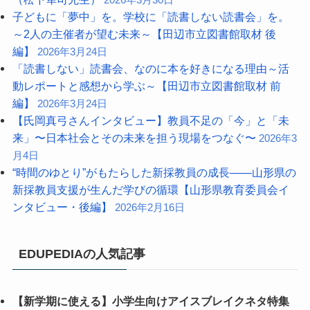
2026年3月30日
子どもに「夢中」を。学校に「読書しない読書会」を。
～2人の主催者が望む未来～【田辺市立図書館取材 後
編】
2026年3月24日
「読書しない」読書会、なのに本を好きになる理由～活
動レポートと感想から学ぶ～【田辺市立図書館取材 前
編】
2026年3月24日
【氏岡真弓さんインタビュー】教員不足の「今」と「未
来」〜日本社会とその未来を担う現場をつなぐ〜
2026年3
月4日
“時間のゆとり”がもたらした新採教員の成長――山形県の
新採教員支援が生んだ学びの循環【山形県教育委員会イ
ンタビュー・後編】
2026年2月16日
EDUPEDIAの人気記事
【新学期に使える】小学生向けアイスブレイクネタ特集