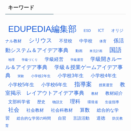
キーワード
EDUPEDIA編集部
オリジ
ESD
ICT
シリウス
係活
中学校
ナル教材
不登校
体育
国語
動システム＆アイデア事典
動画
単元計画
学級開きルー
学級経営
地理
学級づくり
学級運営
ル＆アイデア事典
学級＆授業ゲームアイデア事
典
小学校3年生
小学校4年生
小学校2年生
実験
指導案
教
小学校5年生
小学校6年生
授業運営
室掲示 レイアウトアイデア事典
教材紹介
教材
理科
文部科学省
歴史
物語文
環境省
生徒指導
社会
算数
社会科教材
総合的な学
社会教材
習
道徳
総合的な学習の時間
自習
言語活動
防災教
育