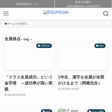
先生を目指す
EDUPEDIAトップ
（EDUPEDIA for STUDENT）
ホーム
全員得点
全員得点
– tag –
学級経営
国語
「クラス全員成功」という
1年生、漢字を全員が全部
金字塔 ～成功率が高い実
かけるまで（岡篤先生）
践
2015年1月15日
2015年5月12日
体育
ボール運動