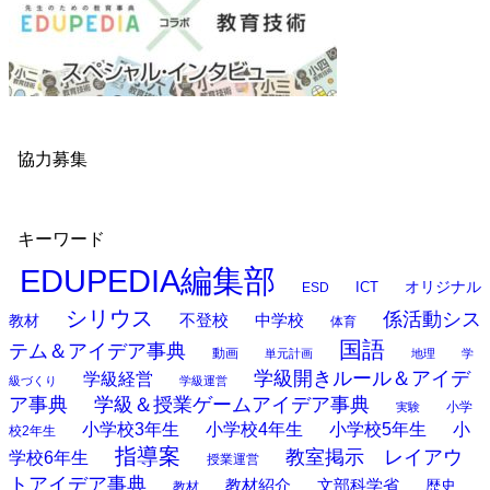
協力募集
キーワード
EDUPEDIA編集部
オリジナル
ESD
ICT
シリウス
係活動シス
中学校
教材
不登校
体育
国語
テム＆アイデア事典
動画
単元計画
地理
学
学級開きルール＆アイデ
学級経営
級づくり
学級運営
ア事典
学級＆授業ゲームアイデア事典
小学
実験
小学校3年生
小学校4年生
小学校5年生
小
校2年生
指導案
教室掲示 レイアウ
学校6年生
授業運営
トアイデア事典
教材紹介
文部科学省
歴史
教材