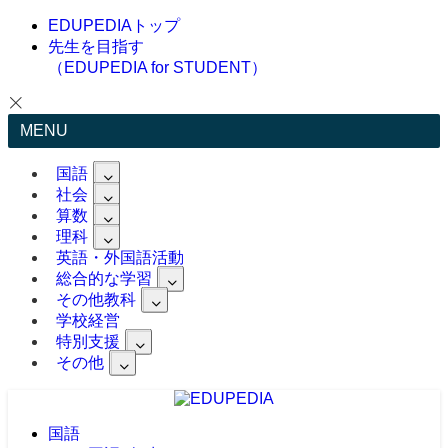
EDUPEDIAトップ
先生を目指す
（EDUPEDIA for STUDENT）
MENU
国語
社会
算数
理科
英語・外国語活動
総合的な学習
その他教科
学校経営
特別支援
その他
国語