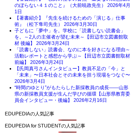
のぼらない４１のこと』（大前暁政先生）
2026年4月
1日
【著書紹介】『先生を続けるための「演じる」仕事
術』（松下隼司先生）
2026年3月30日
子どもに「夢中」を。学校に「読書しない読書会」
を。～2人の主催者が望む未来～【田辺市立図書館取
材 後編】
2026年3月24日
「読書しない」読書会、なのに本を好きになる理由～
活動レポートと感想から学ぶ～【田辺市立図書館取材
前編】
2026年3月24日
【氏岡真弓さんインタビュー】教員不足の「今」と
「未来」〜日本社会とその未来を担う現場をつなぐ〜
2026年3月4日
“時間のゆとり”がもたらした新採教員の成長――山形
県の新採教員支援が生んだ学びの循環【山形県教育委
員会インタビュー・後編】
2026年2月16日
EDUPEDIAの人気記事
EDUPEDIA for STUDENTの人気記事