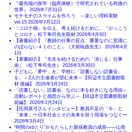
『最先端の医学（臨死体験）で研究されている死後の
世界』
2026年7月31日
モチモチのスライムを作ろう ～楽しい理科実験
vol.15
2026年7月12日
「コロナ禍」を伝え、考え続けるために。『がっこう
とコロナ』松下隼司先生取材
2026年4月9日
【著書紹介】『教師の仕事の盲点 重要なのに意識に
のぼらない４１のこと』（大前暁政先生）
2026年4月
1日
【著書紹介】『先生を続けるための「演じる」仕事
術』（松下隼司先生）
2026年3月30日
子どもに「夢中」を。学校に「読書しない読書会」
を。～2人の主催者が望む未来～【田辺市立図書館取
材 後編】
2026年3月24日
「読書しない」読書会、なのに本を好きになる理由～
活動レポートと感想から学ぶ～【田辺市立図書館取材
前編】
2026年3月24日
【氏岡真弓さんインタビュー】教員不足の「今」と
「未来」〜日本社会とその未来を担う現場をつなぐ〜
2026年3月4日
“時間のゆとり”がもたらした新採教員の成長――山形