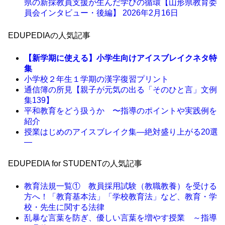
県の新採教員支援が生んだ学びの循環【山形県教育委
員会インタビュー・後編】
2026年2月16日
EDUPEDIAの人気記事
【新学期に使える】小学生向けアイスブレイクネタ特
集
小学校２年生１学期の漢字復習プリント
通信簿の所見【親子が元気の出る「そのひと言」文例
集139】
平和教育をどう扱うか 〜指導のポイントや実践例を
紹介
授業はじめのアイスブレイク集―絶対盛り上がる20選
―
EDUPEDIA for STUDENTの人気記事
教育法規一覧① 教員採用試験（教職教養）を受ける
方へ！「教育基本法」「学校教育法」など、教育・学
校・先生に関する法律
乱暴な言葉を防ぎ、優しい言葉を増やす授業 ～指導