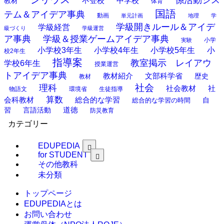
係活動シス
中学校
教材
不登校
体育
国語
テム＆アイデア事典
動画
単元計画
地理
学
学級開きルール＆アイデ
学級経営
級づくり
学級運営
ア事典
学級＆授業ゲームアイデア事典
小学
実験
小学校3年生
小学校4年生
小学校5年生
小
校2年生
指導案
教室掲示 レイアウ
学校6年生
授業運営
トアイデア事典
教材紹介
文部科学省
歴史
教材
理科
社会
社
社会教材
物語文
環境省
生徒指導
算数
会科教材
総合的な学習
総合的な学習の時間
自
道徳
習
言語活動
防災教育
カテゴリー
EDUPEDIA
for STUDENT
その他教科
未分類
トップページ
EDUPEDIAとは
お問い合わせ