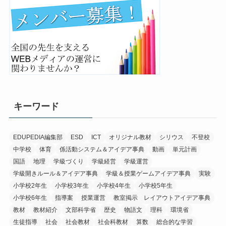
キーワード
EDUPEDIA編集部
ESD
ICT
オリジナル教材
シリウス
不登校
中学校
体育
係活動システム＆アイデア事典
動画
単元計画
国語
地理
学級づくり
学級経営
学級運営
学級開きルール＆アイデア事典
学級＆授業ゲームアイデア事典
実験
小学校2年生
小学校3年生
小学校4年生
小学校5年生
小学校6年生
指導案
授業運営
教室掲示 レイアウトアイデア事典
教材
教材紹介
文部科学省
歴史
物語文
理科
環境省
生徒指導
社会
社会教材
社会科教材
算数
総合的な学習