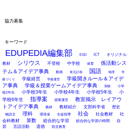
協力募集
キーワード
EDUPEDIA編集部
オリジナル
ESD
ICT
シリウス
係活動シス
中学校
教材
不登校
体育
国語
テム＆アイデア事典
動画
単元計画
地理
学
学級開きルール＆アイデ
学級経営
級づくり
学級運営
ア事典
学級＆授業ゲームアイデア事典
小学
実験
小学校3年生
小学校4年生
小学校5年生
小
校2年生
指導案
教室掲示 レイアウ
学校6年生
授業運営
トアイデア事典
教材紹介
文部科学省
歴史
教材
理科
社会
社
社会教材
物語文
環境省
生徒指導
算数
会科教材
総合的な学習
総合的な学習の時間
自
道徳
習
言語活動
防災教育