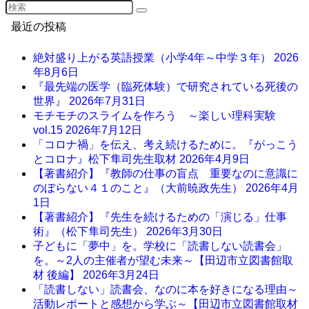
最近の投稿
絶対盛り上がる英語授業（小学4年～中学３年）
2026
年8月6日
『最先端の医学（臨死体験）で研究されている死後の
世界』
2026年7月31日
モチモチのスライムを作ろう ～楽しい理科実験
vol.15
2026年7月12日
「コロナ禍」を伝え、考え続けるために。『がっこう
とコロナ』松下隼司先生取材
2026年4月9日
【著書紹介】『教師の仕事の盲点 重要なのに意識に
のぼらない４１のこと』（大前暁政先生）
2026年4月
1日
【著書紹介】『先生を続けるための「演じる」仕事
術』（松下隼司先生）
2026年3月30日
子どもに「夢中」を。学校に「読書しない読書会」
を。～2人の主催者が望む未来～【田辺市立図書館取
材 後編】
2026年3月24日
「読書しない」読書会、なのに本を好きになる理由～
活動レポートと感想から学ぶ～【田辺市立図書館取材