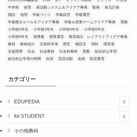
EDUPEDIA編集部
ESD
ICT
オリジナル教材
シリウス
不登校
中学校
体育
係活動システム＆アイデア事典
動画
単元計画
国語
地理
学級づくり
学級経営
学級運営
学級開きルール＆アイデア事典
学級＆授業ゲームアイデア事典
実験
小学校2年生
小学校3年生
小学校4年生
小学校5年生
小学校6年生
指導案
授業運営
教室掲示 レイアウトアイデア事典
教材
教材紹介
文部科学省
歴史
物語文
理科
環境省
生徒指導
社会
社会教材
社会科教材
算数
総合的な学習
総合的な学習の時間
自習
言語活動
道徳
防災教育
カテゴリー
EDUPEDIA
for STUDENT
その他教科