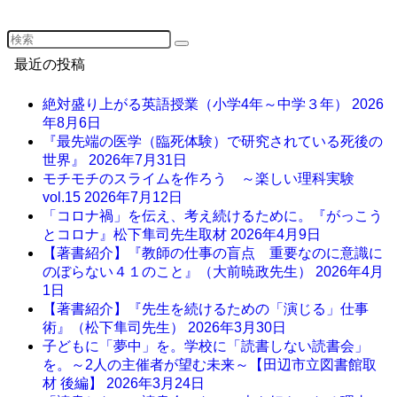
最近の投稿
絶対盛り上がる英語授業（小学4年～中学３年）
2026
年8月6日
『最先端の医学（臨死体験）で研究されている死後の
世界』
2026年7月31日
モチモチのスライムを作ろう ～楽しい理科実験
vol.15
2026年7月12日
「コロナ禍」を伝え、考え続けるために。『がっこう
とコロナ』松下隼司先生取材
2026年4月9日
【著書紹介】『教師の仕事の盲点 重要なのに意識に
のぼらない４１のこと』（大前暁政先生）
2026年4月
1日
【著書紹介】『先生を続けるための「演じる」仕事
術』（松下隼司先生）
2026年3月30日
子どもに「夢中」を。学校に「読書しない読書会」
を。～2人の主催者が望む未来～【田辺市立図書館取
材 後編】
2026年3月24日