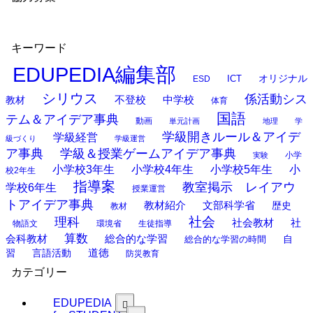
キーワード
EDUPEDIA編集部
オリジナル
ESD
ICT
シリウス
係活動シス
中学校
教材
不登校
体育
国語
テム＆アイデア事典
動画
単元計画
地理
学
学級開きルール＆アイデ
学級経営
級づくり
学級運営
ア事典
学級＆授業ゲームアイデア事典
小学
実験
小学校3年生
小学校4年生
小学校5年生
小
校2年生
指導案
教室掲示 レイアウ
学校6年生
授業運営
トアイデア事典
教材紹介
文部科学省
歴史
教材
理科
社会
社
社会教材
物語文
環境省
生徒指導
算数
会科教材
総合的な学習
総合的な学習の時間
自
道徳
習
言語活動
防災教育
カテゴリー
EDUPEDIA