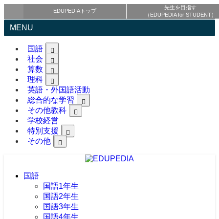
先生を目指す
EDUPEDIAトップ
（EDUPEDIA for STUDENT）
MENU
国語
社会
算数
理科
英語・外国語活動
総合的な学習
その他教科
学校経営
特別支援
その他
国語
国語1年生
国語2年生
国語3年生
国語4年生