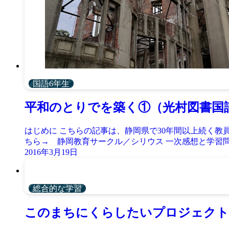
国語6年生
平和のとりでを築く①（光村図書国
はじめに こちらの記事は、静岡県で30年間以上続く
ちら→ 静岡教育サークル／シリウス 一次感想と学習問題
2016年3月19日
総合的な学習
このまちにくらしたいプロジェクト～