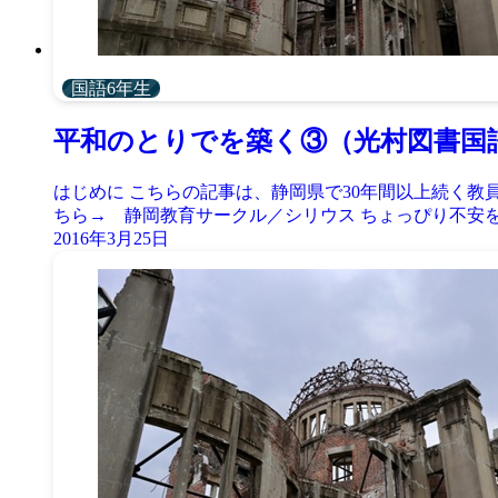
国語6年生
平和のとりでを築く③（光村図書国
はじめに こちらの記事は、静岡県で30年間以上続く
ちら→ 静岡教育サークル／シリウス ちょっぴり不安を覚
2016年3月25日