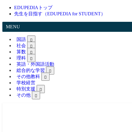
EDUPEDIAトップ
先生を目指す（EDUPEDIA for STUDENT）
MENU
国語
社会
算数
理科
英語・外国語活動
総合的な学習
その他教科
学校経営
特別支援
その他