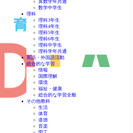
算数学年共通
数学中学生
理科
理科3年生
理科4年生
理科5年生
理科6年生
理科中学生
理科学年共通
英語・外国語活動
総合的な学習
情報
国際理解
環境
福祉・健康
総合的な学習全般
その他教科
生活
体育
道徳
音楽
図工