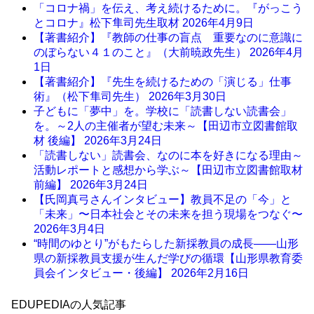
「コロナ禍」を伝え、考え続けるために。『がっこう
とコロナ』松下隼司先生取材
2026年4月9日
【著書紹介】『教師の仕事の盲点 重要なのに意識に
のぼらない４１のこと』（大前暁政先生）
2026年4月
1日
【著書紹介】『先生を続けるための「演じる」仕事
術』（松下隼司先生）
2026年3月30日
子どもに「夢中」を。学校に「読書しない読書会」
を。～2人の主催者が望む未来～【田辺市立図書館取
材 後編】
2026年3月24日
「読書しない」読書会、なのに本を好きになる理由～
活動レポートと感想から学ぶ～【田辺市立図書館取材
前編】
2026年3月24日
【氏岡真弓さんインタビュー】教員不足の「今」と
「未来」〜日本社会とその未来を担う現場をつなぐ〜
2026年3月4日
“時間のゆとり”がもたらした新採教員の成長――山形
県の新採教員支援が生んだ学びの循環【山形県教育委
員会インタビュー・後編】
2026年2月16日
EDUPEDIAの人気記事