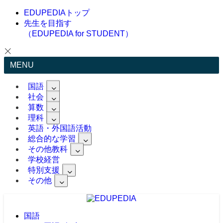
EDUPEDIAトップ
先生を目指す
（EDUPEDIA for STUDENT）
MENU
国語
社会
算数
理科
英語・外国語活動
総合的な学習
その他教科
学校経営
特別支援
その他
国語