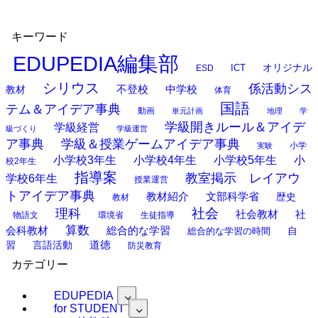
キーワード
EDUPEDIA編集部
オリジナル
ESD
ICT
シリウス
係活動シス
中学校
教材
不登校
体育
国語
テム＆アイデア事典
動画
単元計画
地理
学
学級開きルール＆アイデ
学級経営
級づくり
学級運営
ア事典
学級＆授業ゲームアイデア事典
小学
実験
小学校3年生
小学校4年生
小学校5年生
小
校2年生
指導案
教室掲示 レイアウ
学校6年生
授業運営
トアイデア事典
教材紹介
文部科学省
歴史
教材
理科
社会
社
社会教材
物語文
環境省
生徒指導
算数
会科教材
総合的な学習
総合的な学習の時間
自
道徳
習
言語活動
防災教育
カテゴリー
EDUPEDIA
for STUDENT