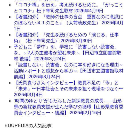
「コロナ禍」を伝え、考え続けるために。『がっこう
とコロナ』松下隼司先生取材
2026年4月9日
【著書紹介】『教師の仕事の盲点 重要なのに意識に
のぼらない４１のこと』（大前暁政先生）
2026年4月
1日
【著書紹介】『先生を続けるための「演じる」仕事
術』（松下隼司先生）
2026年3月30日
子どもに「夢中」を。学校に「読書しない読書会」
を。～2人の主催者が望む未来～【田辺市立図書館取
材 後編】
2026年3月24日
「読書しない」読書会、なのに本を好きになる理由～
活動レポートと感想から学ぶ～【田辺市立図書館取材
前編】
2026年3月24日
【氏岡真弓さんインタビュー】教員不足の「今」と
「未来」〜日本社会とその未来を担う現場をつなぐ〜
2026年3月4日
“時間のゆとり”がもたらした新採教員の成長――山形
県の新採教員支援が生んだ学びの循環【山形県教育委
員会インタビュー・後編】
2026年2月16日
EDUPEDIAの人気記事