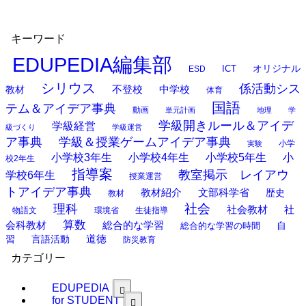
キーワード
EDUPEDIA編集部
オリジナル
ESD
ICT
シリウス
係活動シス
中学校
教材
不登校
体育
国語
テム＆アイデア事典
動画
単元計画
地理
学
学級開きルール＆アイデ
学級経営
級づくり
学級運営
ア事典
学級＆授業ゲームアイデア事典
小学
実験
小学校3年生
小学校4年生
小学校5年生
小
校2年生
指導案
教室掲示 レイアウ
学校6年生
授業運営
トアイデア事典
教材紹介
文部科学省
歴史
教材
理科
社会
社
社会教材
物語文
環境省
生徒指導
算数
会科教材
総合的な学習
総合的な学習の時間
自
道徳
習
言語活動
防災教育
カテゴリー
EDUPEDIA
for STUDENT