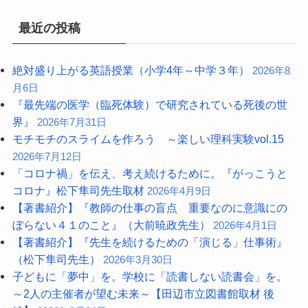
最近の投稿
絶対盛り上がる英語授業（小学4年～中学３年）
2026年8
月6日
『最先端の医学（臨死体験）で研究されている死後の世
界』
2026年7月31日
モチモチのスライムを作ろう ～楽しい理科実験vol.15
2026年7月12日
「コロナ禍」を伝え、考え続けるために。『がっこうと
コロナ』松下隼司先生取材
2026年4月9日
【著書紹介】『教師の仕事の盲点 重要なのに意識にの
ぼらない４１のこと』（大前暁政先生）
2026年4月1日
【著書紹介】『先生を続けるための「演じる」仕事術』
（松下隼司先生）
2026年3月30日
子どもに「夢中」を。学校に「読書しない読書会」を。
～2人の主催者が望む未来～【田辺市立図書館取材 後