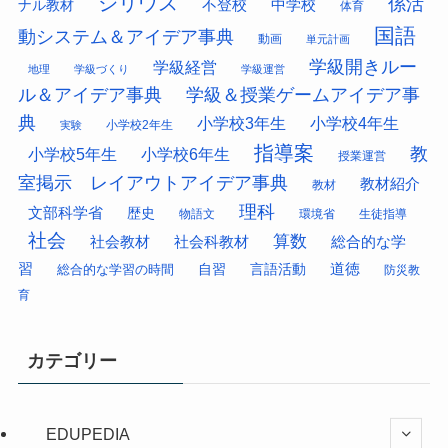
シリウス
係活
中学校
ナル教材
不登校
体育
国語
動システム＆アイデア事典
動画
単元計画
学級開きルー
学級経営
地理
学級づくり
学級運営
ル＆アイデア事典
学級＆授業ゲームアイデア事
典
小学校3年生
小学校4年生
小学校2年生
実験
指導案
教
小学校5年生
小学校6年生
授業運営
室掲示 レイアウトアイデア事典
教材紹介
教材
理科
文部科学省
歴史
物語文
環境省
生徒指導
社会
算数
社会科教材
総合的な学
社会教材
習
道徳
総合的な学習の時間
自習
言語活動
防災教
育
カテゴリー
EDUPEDIA