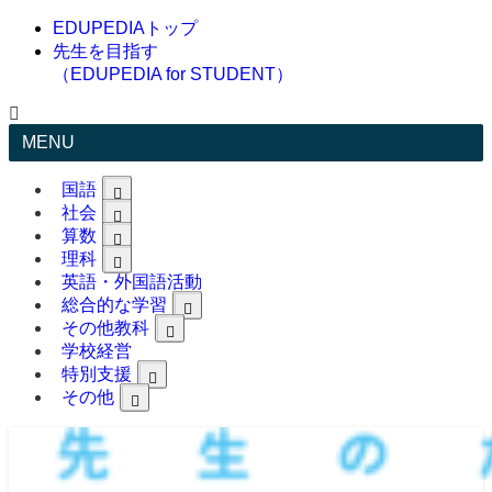
EDUPEDIAトップ
先生を目指す
（EDUPEDIA for STUDENT）
MENU
国語
社会
算数
理科
英語・外国語活動
総合的な学習
その他教科
学校経営
特別支援
その他