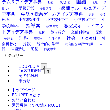
国語
テム＆アイデア事典
動画
単元計画
地理
学
学級開きルール＆アイデ
学級経営
級づくり
学級運営
ア事典
学級＆授業ゲームアイデア事典
小学
実験
小学校3年生
小学校4年生
小学校5年生
小
校2年生
指導案
教室掲示 レイアウ
学校6年生
授業運営
トアイデア事典
教材紹介
文部科学省
歴史
教材
理科
社会
社
社会教材
物語文
環境省
生徒指導
算数
会科教材
総合的な学習
総合的な学習の時間
自
道徳
習
言語活動
防災教育
カテゴリー
EDUPEDIA
for STUDENT
その他教科
未分類
トップページ
EDUPEDIAとは
お問い合わせ
運営母体（NPO法人ROJE）