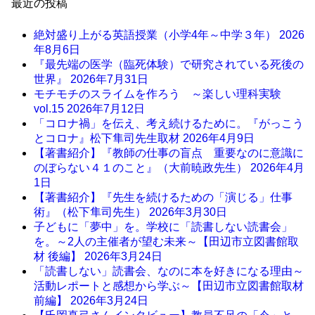
最近の投稿
絶対盛り上がる英語授業（小学4年～中学３年）
2026
年8月6日
『最先端の医学（臨死体験）で研究されている死後の
世界』
2026年7月31日
モチモチのスライムを作ろう ～楽しい理科実験
vol.15
2026年7月12日
「コロナ禍」を伝え、考え続けるために。『がっこう
とコロナ』松下隼司先生取材
2026年4月9日
【著書紹介】『教師の仕事の盲点 重要なのに意識に
のぼらない４１のこと』（大前暁政先生）
2026年4月
1日
【著書紹介】『先生を続けるための「演じる」仕事
術』（松下隼司先生）
2026年3月30日
子どもに「夢中」を。学校に「読書しない読書会」
を。～2人の主催者が望む未来～【田辺市立図書館取
材 後編】
2026年3月24日
「読書しない」読書会、なのに本を好きになる理由～
活動レポートと感想から学ぶ～【田辺市立図書館取材
前編】
2026年3月24日