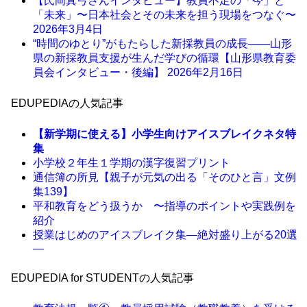
【氏岡真弓さんインタビュー】教員不足の「今」と
「未来」〜日本社会とその未来を担う現場をつなぐ〜
2026年3月4日
“時間のゆとり”がもたらした新採教員の成長――山形
県の新採教員支援が生んだ学びの循環【山形県教育委
員会インタビュー・後編】
2026年2月16日
EDUPEDIAの人気記事
【新学期に使える】小学生向けアイスブレイクネタ特
集
小学校２年生１学期の漢字復習プリント
通信簿の所見【親子が元気の出る「そのひと言」文例
集139】
平和教育をどう扱うか 〜指導のポイントや実践例を
紹介
授業はじめのアイスブレイク集―絶対盛り上がる20選
―
EDUPEDIA for STUDENTの人気記事