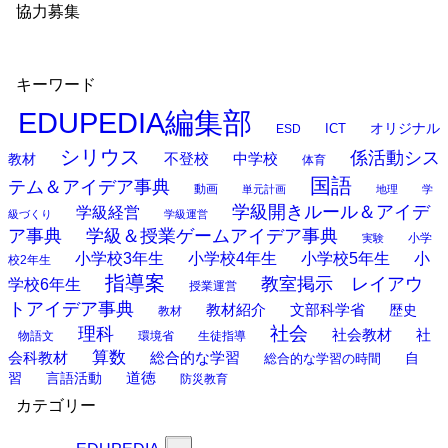
協力募集
キーワード
EDUPEDIA編集部
オリジナル
ESD
ICT
シリウス
係活動シス
中学校
教材
不登校
体育
国語
テム＆アイデア事典
動画
単元計画
地理
学
学級開きルール＆アイデ
学級経営
級づくり
学級運営
ア事典
学級＆授業ゲームアイデア事典
小学
実験
小学校3年生
小学校4年生
小学校5年生
小
校2年生
指導案
教室掲示 レイアウ
学校6年生
授業運営
トアイデア事典
教材紹介
文部科学省
歴史
教材
理科
社会
社
社会教材
物語文
環境省
生徒指導
算数
会科教材
総合的な学習
総合的な学習の時間
自
道徳
習
言語活動
防災教育
カテゴリー