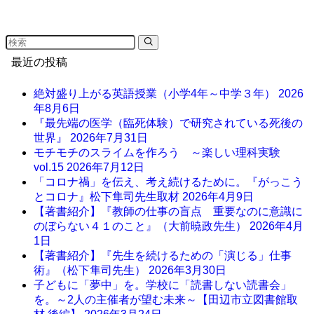
最近の投稿
絶対盛り上がる英語授業（小学4年～中学３年）
2026
年8月6日
『最先端の医学（臨死体験）で研究されている死後の
世界』
2026年7月31日
モチモチのスライムを作ろう ～楽しい理科実験
vol.15
2026年7月12日
「コロナ禍」を伝え、考え続けるために。『がっこう
とコロナ』松下隼司先生取材
2026年4月9日
【著書紹介】『教師の仕事の盲点 重要なのに意識に
のぼらない４１のこと』（大前暁政先生）
2026年4月
1日
【著書紹介】『先生を続けるための「演じる」仕事
術』（松下隼司先生）
2026年3月30日
子どもに「夢中」を。学校に「読書しない読書会」
を。～2人の主催者が望む未来～【田辺市立図書館取