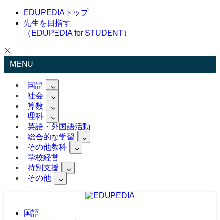
EDUPEDIAトップ
先生を目指す
（EDUPEDIA for STUDENT）
MENU
国語
社会
算数
理科
英語・外国語活動
総合的な学習
その他教科
学校経営
特別支援
その他
国語