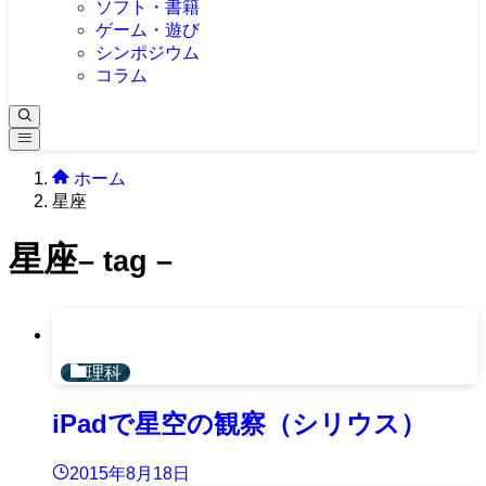
ソフト・書籍
ゲーム・遊び
シンポジウム
コラム
ホーム
星座
星座
– tag –
理科
iPadで星空の観察（シリウス）
2015年8月18日