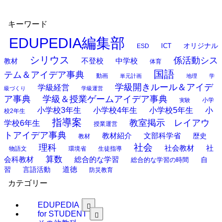
キーワード
EDUPEDIA編集部
オリジナル
ESD
ICT
シリウス
係活動シス
中学校
教材
不登校
体育
国語
テム＆アイデア事典
動画
単元計画
地理
学
学級開きルール＆アイデ
学級経営
級づくり
学級運営
ア事典
学級＆授業ゲームアイデア事典
小学
実験
小学校3年生
小学校4年生
小学校5年生
小
校2年生
指導案
教室掲示 レイアウ
学校6年生
授業運営
トアイデア事典
教材紹介
文部科学省
歴史
教材
理科
社会
社
社会教材
物語文
環境省
生徒指導
算数
会科教材
総合的な学習
総合的な学習の時間
自
道徳
習
言語活動
防災教育
カテゴリー
EDUPEDIA
for STUDENT