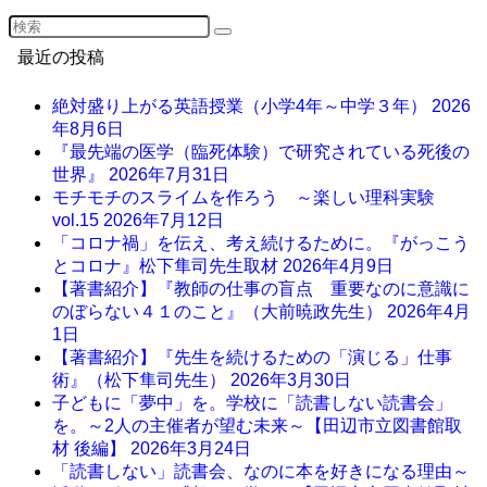
最近の投稿
絶対盛り上がる英語授業（小学4年～中学３年）
2026
年8月6日
『最先端の医学（臨死体験）で研究されている死後の
世界』
2026年7月31日
モチモチのスライムを作ろう ～楽しい理科実験
vol.15
2026年7月12日
「コロナ禍」を伝え、考え続けるために。『がっこう
とコロナ』松下隼司先生取材
2026年4月9日
【著書紹介】『教師の仕事の盲点 重要なのに意識に
のぼらない４１のこと』（大前暁政先生）
2026年4月
1日
【著書紹介】『先生を続けるための「演じる」仕事
術』（松下隼司先生）
2026年3月30日
子どもに「夢中」を。学校に「読書しない読書会」
を。～2人の主催者が望む未来～【田辺市立図書館取
材 後編】
2026年3月24日
「読書しない」読書会、なのに本を好きになる理由～