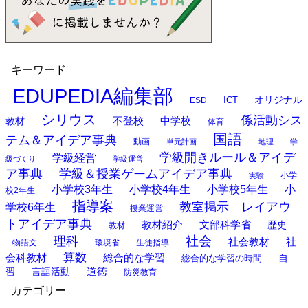
キーワード
EDUPEDIA編集部
オリジナル
ESD
ICT
シリウス
係活動シス
中学校
教材
不登校
体育
国語
テム＆アイデア事典
動画
単元計画
地理
学
学級開きルール＆アイデ
学級経営
級づくり
学級運営
ア事典
学級＆授業ゲームアイデア事典
小学
実験
小学校3年生
小学校4年生
小学校5年生
小
校2年生
指導案
教室掲示 レイアウ
学校6年生
授業運営
トアイデア事典
教材紹介
文部科学省
歴史
教材
理科
社会
社
社会教材
物語文
環境省
生徒指導
算数
会科教材
総合的な学習
総合的な学習の時間
自
道徳
習
言語活動
防災教育
カテゴリー