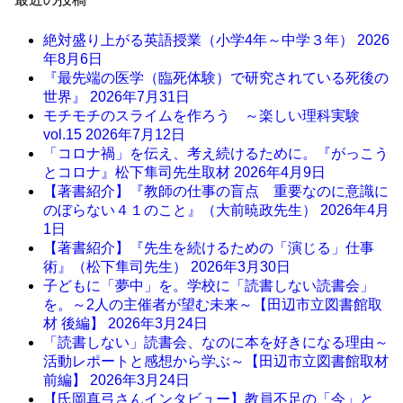
絶対盛り上がる英語授業（小学4年～中学３年）
2026
年8月6日
『最先端の医学（臨死体験）で研究されている死後の
世界』
2026年7月31日
モチモチのスライムを作ろう ～楽しい理科実験
vol.15
2026年7月12日
「コロナ禍」を伝え、考え続けるために。『がっこう
とコロナ』松下隼司先生取材
2026年4月9日
【著書紹介】『教師の仕事の盲点 重要なのに意識に
のぼらない４１のこと』（大前暁政先生）
2026年4月
1日
【著書紹介】『先生を続けるための「演じる」仕事
術』（松下隼司先生）
2026年3月30日
子どもに「夢中」を。学校に「読書しない読書会」
を。～2人の主催者が望む未来～【田辺市立図書館取
材 後編】
2026年3月24日
「読書しない」読書会、なのに本を好きになる理由～
活動レポートと感想から学ぶ～【田辺市立図書館取材
前編】
2026年3月24日
【氏岡真弓さんインタビュー】教員不足の「今」と