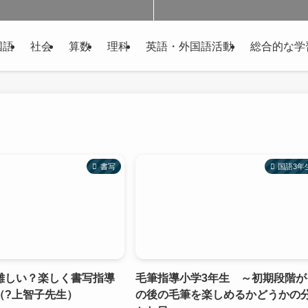
国語
社会
算数
理科
英語・外国語活動
総合的な学
書写
国語3年
難しい？楽しく書写指導
毛筆指導小学3年生 ～初期段階が
（?上智子先生）
の後の毛筆を楽しめるかどうかの