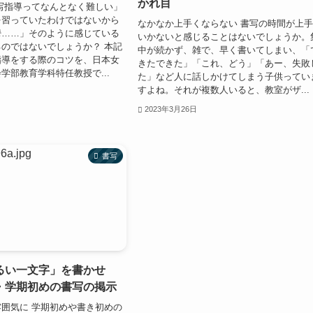
かれ目
写指導ってなんとなく難しい」
を習っていたわけではないから
なかなか上手くならない 書写の時間が上
鬱……」そのように感じている
いかないと感じることはないでしょうか。
のではないでしょうか？ 本記
中が続かず、雑で、早く書いてしまい、「
指導をする際のコツを、日本女
きたできた」「これ、どう」「あー、失敗
学部教育学科特任教授で...
た」など人に話しかけてしまう子供ってい
すよね。それが複数人いると、教室がザ...
2023年3月26日
書写
るい一文字」を書かせ
・学期初めの書写の掲示
囲気に 学期初めや書き初めの