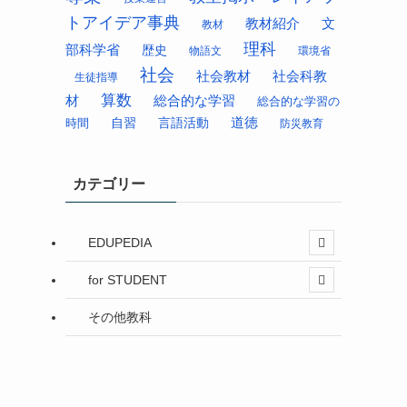
トアイデア事典
教材紹介
文
教材
理科
部科学省
歴史
物語文
環境省
社会
社会科教
社会教材
生徒指導
算数
材
総合的な学習
総合的な学習の
道徳
時間
自習
言語活動
防災教育
カテゴリー
EDUPEDIA
for STUDENT
その他教科