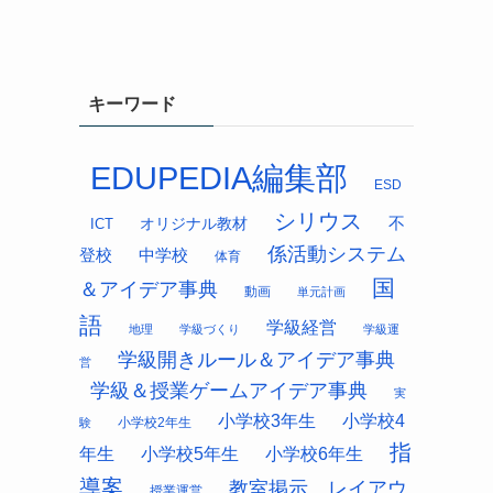
キーワード
EDUPEDIA編集部
ESD
シリウス
オリジナル教材
不
ICT
係活動システム
中学校
登校
体育
国
＆アイデア事典
動画
単元計画
語
学級経営
地理
学級づくり
学級運
学級開きルール＆アイデア事典
営
学級＆授業ゲームアイデア事典
実
小学校3年生
小学校4
小学校2年生
験
指
年生
小学校5年生
小学校6年生
導案
教室掲示 レイアウ
授業運営