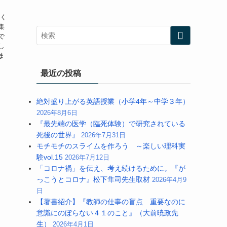
手く
集
で
し
ま
最近の投稿
絶対盛り上がる英語授業（小学4年～中学３年）
2026年8月6日
『最先端の医学（臨死体験）で研究されている
死後の世界』
2026年7月31日
モチモチのスライムを作ろう ～楽しい理科実
験vol.15
2026年7月12日
「コロナ禍」を伝え、考え続けるために。『が
っこうとコロナ』松下隼司先生取材
2026年4月9
日
【著書紹介】『教師の仕事の盲点 重要なのに
意識にのぼらない４１のこと』（大前暁政先
生）
2026年4月1日