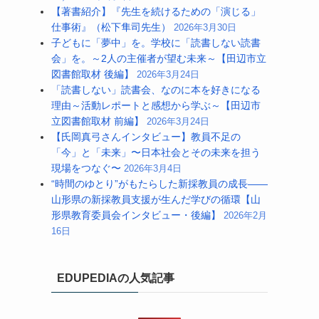
【著書紹介】『先生を続けるための「演じる」
仕事術』（松下隼司先生）
2026年3月30日
子どもに「夢中」を。学校に「読書しない読書
会」を。～2人の主催者が望む未来～【田辺市立
図書館取材 後編】
2026年3月24日
「読書しない」読書会、なのに本を好きになる
理由～活動レポートと感想から学ぶ～【田辺市
立図書館取材 前編】
2026年3月24日
【氏岡真弓さんインタビュー】教員不足の
「今」と「未来」〜日本社会とその未来を担う
現場をつなぐ〜
2026年3月4日
“時間のゆとり”がもたらした新採教員の成長――
山形県の新採教員支援が生んだ学びの循環【山
形県教育委員会インタビュー・後編】
2026年2月
16日
EDUPEDIAの人気記事