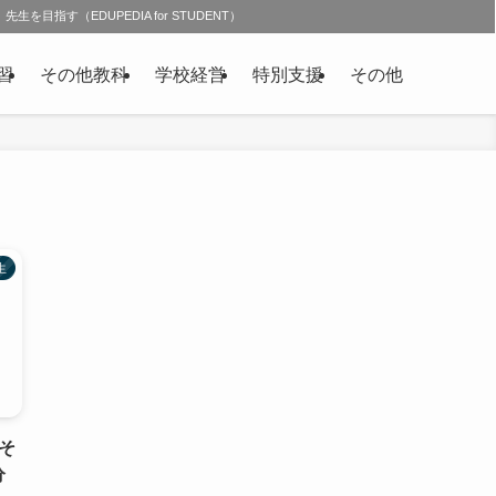
先生を目指す（EDUPEDIA for STUDENT）
習
その他教科
学校経営
特別支援
その他
生
そ
分