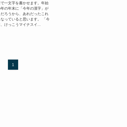
筆で一文字を書かせます。年始
の年の年末に「今年の漢字」が
るだろうから、あれだったこれ
なっていると思います。 「今
、けっこうマイナスイ...
1