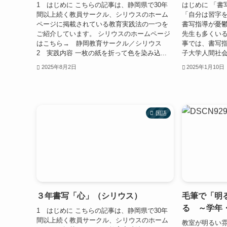
1 はじめに こちらの記事は、静岡県で30年
はじめに 「書
間以上続く教員サークル、シリウスのホーム
「自分は習字
ページに掲載されている教育実践法の一つを
書写指導が憂
ご紹介しています。 シリウスのホームページ
先生も多くいる
はこちら→ 静岡教育サークル／シリウス
事では、書写
2 実践内容 一枚の紙を折って色を染み込...
子大学人間社会
2025年8月2日
2025年1月10日
国語
３年書写「心」（シリウス）
毛筆で「明
る ～学年
1 はじめに こちらの記事は、静岡県で30年
間以上続く教員サークル、シリウスのホーム
教室が明るい雰