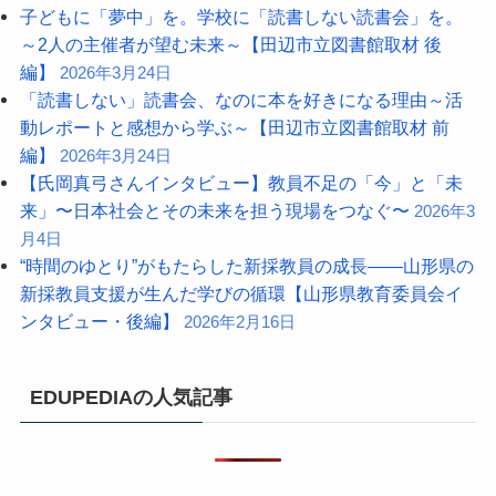
子どもに「夢中」を。学校に「読書しない読書会」を。
～2人の主催者が望む未来～【田辺市立図書館取材 後
編】
2026年3月24日
「読書しない」読書会、なのに本を好きになる理由～活
動レポートと感想から学ぶ～【田辺市立図書館取材 前
編】
2026年3月24日
【氏岡真弓さんインタビュー】教員不足の「今」と「未
来」〜日本社会とその未来を担う現場をつなぐ〜
2026年3
月4日
“時間のゆとり”がもたらした新採教員の成長――山形県の
新採教員支援が生んだ学びの循環【山形県教育委員会イ
ンタビュー・後編】
2026年2月16日
EDUPEDIAの人気記事