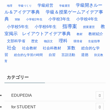
学級開きルー
学級経営
地理
学級づくり
学級運営
ル＆アイデア事典
学級＆授業ゲームアイデア事
典
小学校3年生
小学校4年生
小学校2年生
実験
指導案
教
小学校5年生
小学校6年生
授業運営
室掲示 レイアウトアイデア事典
教材紹介
教材
理科
文部科学省
歴史
物語文
環境省
生徒指導
社会
算数
社会科教材
総合的な学
社会教材
習
道徳
総合的な学習の時間
自習
言語活動
防災教
育
カテゴリー
EDUPEDIA
for STUDENT