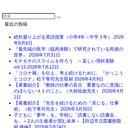
最近の投稿
絶対盛り上がる英語授業（小学4年～中学３年）
2026
年8月6日
『最先端の医学（臨死体験）で研究されている死後の
世界』
2026年7月31日
モチモチのスライムを作ろう ～楽しい理科実験
vol.15
2026年7月12日
「コロナ禍」を伝え、考え続けるために。『がっこう
とコロナ』松下隼司先生取材
2026年4月9日
【著書紹介】『教師の仕事の盲点 重要なのに意識に
のぼらない４１のこと』（大前暁政先生）
2026年4月
1日
【著書紹介】『先生を続けるための「演じる」仕事
術』（松下隼司先生）
2026年3月30日
子どもに「夢中」を。学校に「読書しない読書会」
を。～2人の主催者が望む未来～【田辺市立図書館取
材 後編】
2026年3月24日