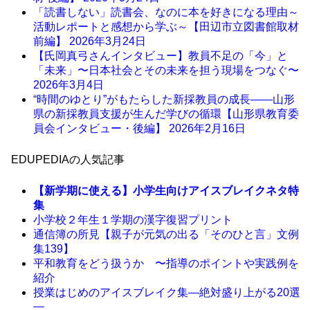
「読書しない」読書会、なのに本を好きになる理由～
活動レポートと感想から学ぶ～【田辺市立図書館取材
前編】
2026年3月24日
【氏岡真弓さんインタビュー】教員不足の「今」と
「未来」〜日本社会とその未来を担う現場をつなぐ〜
2026年3月4日
“時間のゆとり”がもたらした新採教員の成長――山形
県の新採教員支援が生んだ学びの循環【山形県教育委
員会インタビュー・後編】
2026年2月16日
EDUPEDIAの人気記事
【新学期に使える】小学生向けアイスブレイクネタ特
集
小学校２年生１学期の漢字復習プリント
通信簿の所見【親子が元気の出る「そのひと言」文例
集139】
平和教育をどう扱うか 〜指導のポイントや実践例を
紹介
授業はじめのアイスブレイク集―絶対盛り上がる20選
―