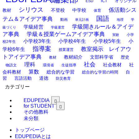
オリジナル
ESD
ICT
シリウス
係活動シス
中学校
教材
不登校
体育
国語
テム＆アイデア事典
動画
単元計画
地理
学
学級開きルール＆アイデ
学級経営
級づくり
学級運営
ア事典
学級＆授業ゲームアイデア事典
小学
実験
小学校3年生
小学校4年生
小学校5年生
小
校2年生
指導案
教室掲示 レイアウ
学校6年生
授業運営
トアイデア事典
教材紹介
文部科学省
歴史
教材
理科
社会
社
社会教材
物語文
環境省
生徒指導
算数
会科教材
総合的な学習
総合的な学習の時間
自
道徳
習
言語活動
防災教育
カテゴリー
EDUPEDIA
for STUDENT
その他教科
未分類
トップページ
EDUPEDIAとは