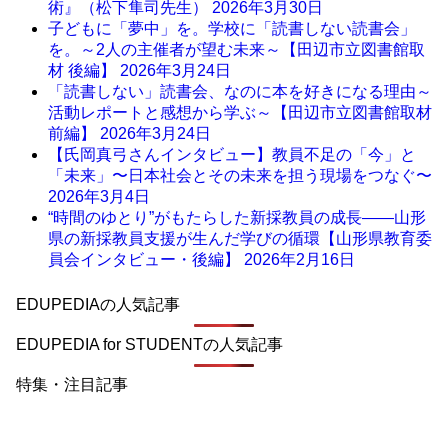
術』（松下隼司先生）
2026年3月30日
子どもに「夢中」を。学校に「読書しない読書会」
を。～2人の主催者が望む未来～【田辺市立図書館取
材 後編】
2026年3月24日
「読書しない」読書会、なのに本を好きになる理由～
活動レポートと感想から学ぶ～【田辺市立図書館取材
前編】
2026年3月24日
【氏岡真弓さんインタビュー】教員不足の「今」と
「未来」〜日本社会とその未来を担う現場をつなぐ〜
2026年3月4日
“時間のゆとり”がもたらした新採教員の成長――山形
県の新採教員支援が生んだ学びの循環【山形県教育委
員会インタビュー・後編】
2026年2月16日
EDUPEDIAの人気記事
EDUPEDIA for STUDENTの人気記事
特集・注目記事