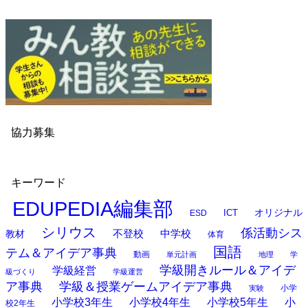
協力募集
キーワード
EDUPEDIA編集部
オリジナル
ESD
ICT
シリウス
係活動シス
中学校
教材
不登校
体育
国語
テム＆アイデア事典
動画
単元計画
地理
学
学級開きルール＆アイデ
学級経営
級づくり
学級運営
ア事典
学級＆授業ゲームアイデア事典
小学
実験
小学校3年生
小学校4年生
小学校5年生
小
校2年生