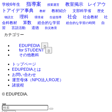
指導案
教室掲示 レイアウ
学校6年生
授業運営
トアイデア事典
教材紹介
文部科学省
歴史
教材
理科
社会
社
社会教材
物語文
環境省
生徒指導
算数
会科教材
総合的な学習
総合的な学習の時間
自
道徳
習
言語活動
防災教育
カテゴリー
EDUPEDIA
for STUDENT
その他教科
トップページ
EDUPEDIAとは
お問い合わせ
運営母体（NPO法人ROJE）
諸規程
©
EDUPEDIA.