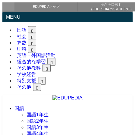
先生を目指す
EDUPEDIAトップ
（EDUPEDIA for STUDENT）
MENU
国語
社会
算数
理科
英語・外国語活動
総合的な学習
その他教科
学校経営
特別支援
その他
国語
国語1年生
国語2年生
国語3年生
国語4年生