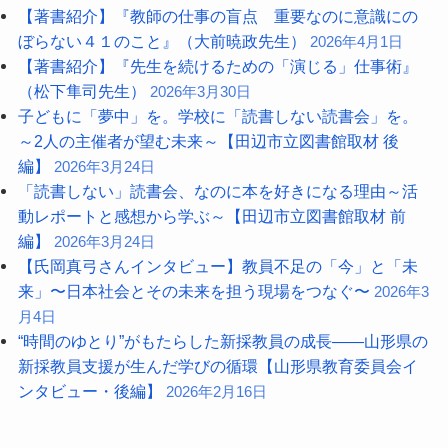
【著書紹介】『教師の仕事の盲点 重要なのに意識にの
ぼらない４１のこと』（大前暁政先生）
2026年4月1日
【著書紹介】『先生を続けるための「演じる」仕事術』
（松下隼司先生）
2026年3月30日
子どもに「夢中」を。学校に「読書しない読書会」を。
～2人の主催者が望む未来～【田辺市立図書館取材 後
編】
2026年3月24日
「読書しない」読書会、なのに本を好きになる理由～活
動レポートと感想から学ぶ～【田辺市立図書館取材 前
編】
2026年3月24日
【氏岡真弓さんインタビュー】教員不足の「今」と「未
来」〜日本社会とその未来を担う現場をつなぐ〜
2026年3
月4日
“時間のゆとり”がもたらした新採教員の成長――山形県の
新採教員支援が生んだ学びの循環【山形県教育委員会イ
ンタビュー・後編】
2026年2月16日