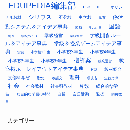
EDUPEDIA編集部
オリジ
ESD
ICT
シリウス
係活
中学校
ナル教材
不登校
体育
国語
動システム＆アイデア事典
動画
単元計画
学級開きルー
学級経営
地理
学級づくり
学級運営
ル＆アイデア事典
学級＆授業ゲームアイデア事
典
小学校3年生
小学校4年生
小学校2年生
実験
指導案
教
小学校5年生
小学校6年生
授業運営
室掲示 レイアウトアイデア事典
教材紹介
教材
理科
文部科学省
歴史
物語文
環境省
生徒指導
社会
算数
社会科教材
総合的な学
社会教材
習
道徳
総合的な学習の時間
自習
言語活動
防災教
育
カテゴリー