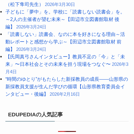
（松下隼司先生）
2026年3月30日
子どもに「夢中」を。学校に「読書しない読書会」を。
～2人の主催者が望む未来～【田辺市立図書館取材 後
編】
2026年3月24日
「読書しない」読書会、なのに本を好きになる理由～活
動レポートと感想から学ぶ～【田辺市立図書館取材 前
編】
2026年3月24日
【氏岡真弓さんインタビュー】教員不足の「今」と「未
来」〜日本社会とその未来を担う現場をつなぐ〜
2026年3
月4日
“時間のゆとり”がもたらした新採教員の成長――山形県の
新採教員支援が生んだ学びの循環【山形県教育委員会イ
ンタビュー・後編】
2026年2月16日
EDUPEDIAの人気記事