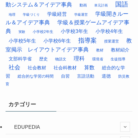
国語
動システム＆アイデア事典
動画
単元計画
学級開きルー
学級経営
地理
学級づくり
学級運営
ル＆アイデア事典
学級＆授業ゲームアイデア事
典
小学校3年生
小学校4年生
小学校2年生
実験
指導案
教
小学校5年生
小学校6年生
授業運営
室掲示 レイアウトアイデア事典
教材紹介
教材
理科
文部科学省
歴史
物語文
環境省
生徒指導
社会
算数
社会科教材
総合的な学
社会教材
習
道徳
総合的な学習の時間
自習
言語活動
防災教
育
カテゴリー
EDUPEDIA