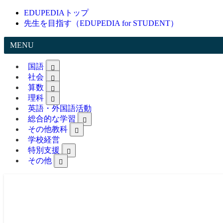
EDUPEDIAトップ
先生を目指す（EDUPEDIA for STUDENT）
MENU
国語
社会
算数
理科
英語・外国語活動
総合的な学習
その他教科
学校経営
特別支援
その他