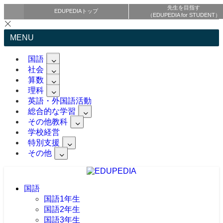
先生を目指す
EDUPEDIAトップ
（EDUPEDIA for STUDENT）
MENU
国語
社会
算数
理科
英語・外国語活動
総合的な学習
その他教科
学校経営
特別支援
その他
国語
国語1年生
国語2年生
国語3年生