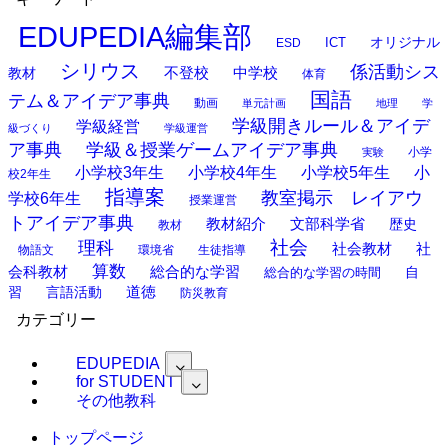
EDUPEDIA編集部
オリジナル
ESD
ICT
シリウス
係活動シス
中学校
教材
不登校
体育
国語
テム＆アイデア事典
動画
単元計画
地理
学
学級開きルール＆アイデ
学級経営
級づくり
学級運営
ア事典
学級＆授業ゲームアイデア事典
小学
実験
小学校3年生
小学校4年生
小学校5年生
小
校2年生
指導案
教室掲示 レイアウ
学校6年生
授業運営
トアイデア事典
教材紹介
文部科学省
歴史
教材
理科
社会
社
社会教材
物語文
環境省
生徒指導
算数
会科教材
総合的な学習
総合的な学習の時間
自
道徳
習
言語活動
防災教育
カテゴリー
EDUPEDIA
for STUDENT
その他教科
トップページ