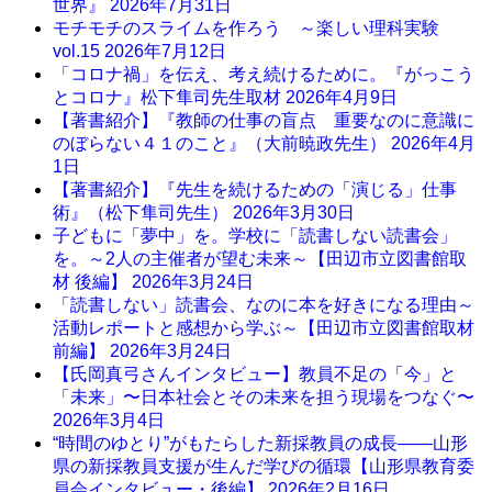
世界』
2026年7月31日
モチモチのスライムを作ろう ～楽しい理科実験
vol.15
2026年7月12日
「コロナ禍」を伝え、考え続けるために。『がっこう
とコロナ』松下隼司先生取材
2026年4月9日
【著書紹介】『教師の仕事の盲点 重要なのに意識に
のぼらない４１のこと』（大前暁政先生）
2026年4月
1日
【著書紹介】『先生を続けるための「演じる」仕事
術』（松下隼司先生）
2026年3月30日
子どもに「夢中」を。学校に「読書しない読書会」
を。～2人の主催者が望む未来～【田辺市立図書館取
材 後編】
2026年3月24日
「読書しない」読書会、なのに本を好きになる理由～
活動レポートと感想から学ぶ～【田辺市立図書館取材
前編】
2026年3月24日
【氏岡真弓さんインタビュー】教員不足の「今」と
「未来」〜日本社会とその未来を担う現場をつなぐ〜
2026年3月4日
“時間のゆとり”がもたらした新採教員の成長――山形
県の新採教員支援が生んだ学びの循環【山形県教育委
員会インタビュー・後編】
2026年2月16日