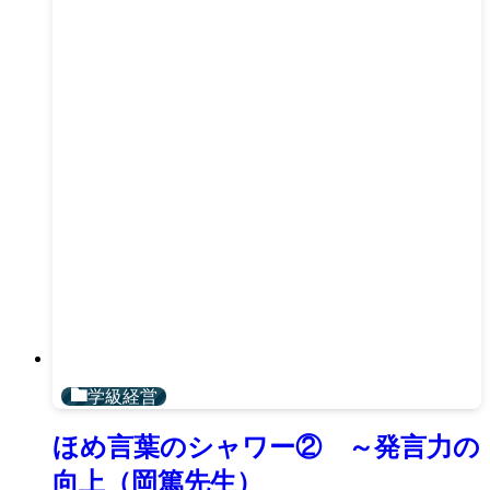
学級経営
ほめ言葉のシャワー② ～発言力の
向上（岡篤先生）