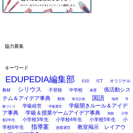
協力募集
キーワード
EDUPEDIA編集部
オリジナル
ESD
ICT
シリウス
係活動シス
中学校
教材
不登校
体育
国語
テム＆アイデア事典
動画
単元計画
地理
学
学級開きルール＆アイデ
学級経営
級づくり
学級運営
ア事典
学級＆授業ゲームアイデア事典
小学
実験
小学校3年生
小学校4年生
小学校5年生
小
校2年生
指導案
教室掲示 レイアウ
学校6年生
授業運営