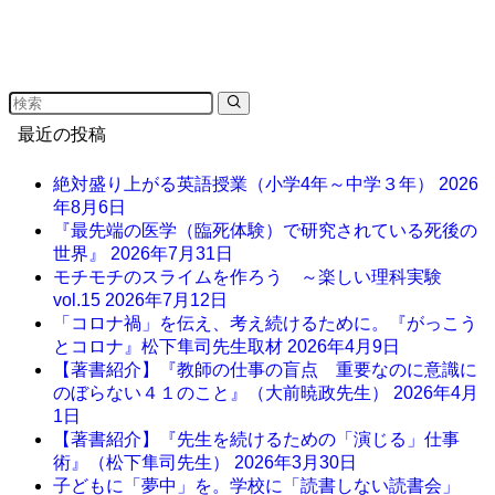
最近の投稿
絶対盛り上がる英語授業（小学4年～中学３年）
2026
年8月6日
『最先端の医学（臨死体験）で研究されている死後の
世界』
2026年7月31日
モチモチのスライムを作ろう ～楽しい理科実験
vol.15
2026年7月12日
「コロナ禍」を伝え、考え続けるために。『がっこう
とコロナ』松下隼司先生取材
2026年4月9日
【著書紹介】『教師の仕事の盲点 重要なのに意識に
のぼらない４１のこと』（大前暁政先生）
2026年4月
1日
【著書紹介】『先生を続けるための「演じる」仕事
術』（松下隼司先生）
2026年3月30日
子どもに「夢中」を。学校に「読書しない読書会」