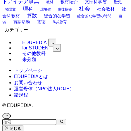
トアイデア事典
教材紹介
文部科学省
歴史
教材
理科
社会
社
社会教材
物語文
環境省
生徒指導
算数
会科教材
総合的な学習
総合的な学習の時間
自
道徳
習
言語活動
防災教育
カテゴリー
EDUPEDIA
for STUDENT
その他教科
未分類
トップページ
EDUPEDIAとは
お問い合わせ
運営母体（NPO法人ROJE）
諸規程
©
EDUPEDIA.
閉じる