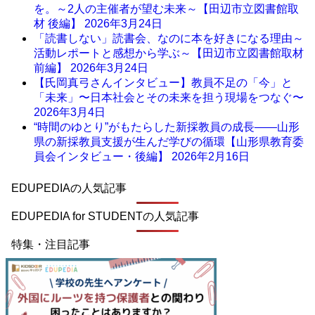
を。～2人の主催者が望む未来～【田辺市立図書館取
材 後編】
2026年3月24日
「読書しない」読書会、なのに本を好きになる理由～
活動レポートと感想から学ぶ～【田辺市立図書館取材
前編】
2026年3月24日
【氏岡真弓さんインタビュー】教員不足の「今」と
「未来」〜日本社会とその未来を担う現場をつなぐ〜
2026年3月4日
“時間のゆとり”がもたらした新採教員の成長――山形
県の新採教員支援が生んだ学びの循環【山形県教育委
員会インタビュー・後編】
2026年2月16日
EDUPEDIAの人気記事
EDUPEDIA for STUDENTの人気記事
特集・注目記事