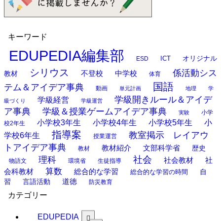
キーワード
EDUPEDIA編集部
オリジナル
ESD
ICT
シリウス
係活動シス
中学校
教材
不登校
体育
国語
テム＆アイデア事典
動画
単元計画
地理
学
学級開きルール＆アイデ
学級経営
級づくり
学級運営
ア事典
学級＆授業ゲームアイデア事典
小学
実験
小学校3年生
小学校4年生
小学校5年生
小
校2年生
指導案
教室掲示 レイアウ
学校6年生
授業運営
トアイデア事典
教材紹介
文部科学省
歴史
教材
理科
社会
社
社会教材
物語文
環境省
生徒指導
算数
会科教材
総合的な学習
総合的な学習の時間
自
道徳
習
言語活動
防災教育
カテゴリー
EDUPEDIA