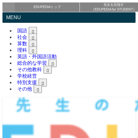
先生を目指す
EDUPEDIAトップ
（EDUPEDIA for STUDENT）
MENU
国語
社会
算数
理科
英語・外国語活動
総合的な学習
その他教科
学校経営
特別支援
その他