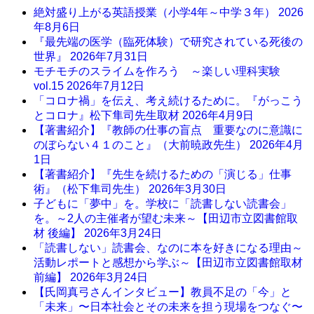
絶対盛り上がる英語授業（小学4年～中学３年）
2026
年8月6日
『最先端の医学（臨死体験）で研究されている死後の
世界』
2026年7月31日
モチモチのスライムを作ろう ～楽しい理科実験
vol.15
2026年7月12日
「コロナ禍」を伝え、考え続けるために。『がっこう
とコロナ』松下隼司先生取材
2026年4月9日
【著書紹介】『教師の仕事の盲点 重要なのに意識に
のぼらない４１のこと』（大前暁政先生）
2026年4月
1日
【著書紹介】『先生を続けるための「演じる」仕事
術』（松下隼司先生）
2026年3月30日
子どもに「夢中」を。学校に「読書しない読書会」
を。～2人の主催者が望む未来～【田辺市立図書館取
材 後編】
2026年3月24日
「読書しない」読書会、なのに本を好きになる理由～
活動レポートと感想から学ぶ～【田辺市立図書館取材
前編】
2026年3月24日
【氏岡真弓さんインタビュー】教員不足の「今」と
「未来」〜日本社会とその未来を担う現場をつなぐ〜