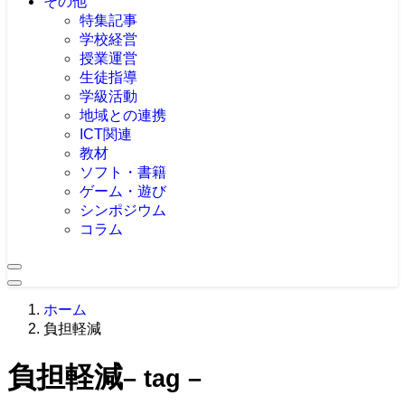
その他
特集記事
学校経営
授業運営
生徒指導
学級活動
地域との連携
ICT関連
教材
ソフト・書籍
ゲーム・遊び
シンポジウム
コラム
ホーム
負担軽減
負担軽減
– tag –