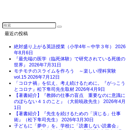
最近の投稿
絶対盛り上がる英語授業（小学4年～中学３年）
2026
年8月6日
『最先端の医学（臨死体験）で研究されている死後の
世界』
2026年7月31日
モチモチのスライムを作ろう ～楽しい理科実験
vol.15
2026年7月12日
「コロナ禍」を伝え、考え続けるために。『がっこう
とコロナ』松下隼司先生取材
2026年4月9日
【著書紹介】『教師の仕事の盲点 重要なのに意識に
のぼらない４１のこと』（大前暁政先生）
2026年4月
1日
【著書紹介】『先生を続けるための「演じる」仕事
術』（松下隼司先生）
2026年3月30日
子どもに「夢中」を。学校に「読書しない読書会」