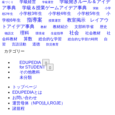
学級開きルール＆アイデ
学級経営
級づくり
学級運営
ア事典
学級＆授業ゲームアイデア事典
小学
実験
小学校3年生
小学校4年生
小学校5年生
小
校2年生
指導案
教室掲示 レイアウ
学校6年生
授業運営
トアイデア事典
教材紹介
文部科学省
歴史
教材
理科
社会
社
社会教材
物語文
環境省
生徒指導
算数
会科教材
総合的な学習
総合的な学習の時間
自
道徳
習
言語活動
防災教育
カテゴリー
EDUPEDIA
for STUDENT
その他教科
未分類
トップページ
EDUPEDIAとは
お問い合わせ
運営母体（NPO法人ROJE）
諸規程