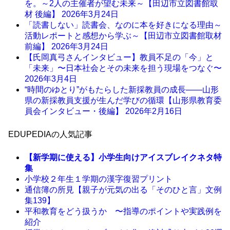
を。～2人の主催者が望む未来～【田辺市立図書館取
材 後編】
2026年3月24日
「読書しない」読書会、なのに本を好きになる理由～
活動レポートと感想から学ぶ～【田辺市立図書館取材
前編】
2026年3月24日
【氏岡真弓さんインタビュー】教員不足の「今」と
「未来」〜日本社会とその未来を担う現場をつなぐ〜
2026年3月4日
“時間のゆとり”がもたらした新採教員の成長――山形
県の新採教員支援が生んだ学びの循環【山形県教育委
員会インタビュー・後編】
2026年2月16日
EDUPEDIAの人気記事
【新学期に使える】小学生向けアイスブレイクネタ特
集
小学校２年生１学期の漢字復習プリント
通信簿の所見【親子が元気の出る「そのひと言」文例
集139】
平和教育をどう扱うか 〜指導のポイントや実践例を
紹介