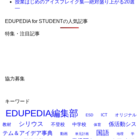
授業はじめのアイスブレイク集―絶対盛り上がる20選
―
EDUPEDIA for STUDENTの人気記事
特集・注目記事
協力募集
キーワード
EDUPEDIA編集部
オリジナル
ESD
ICT
シリウス
係活動シス
中学校
教材
不登校
体育
国語
テム＆アイデア事典
動画
単元計画
地理
学