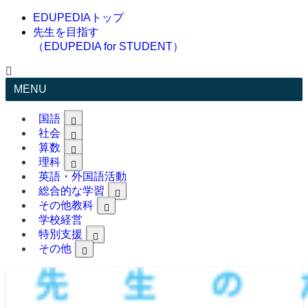
EDUPEDIAトップ
先生を目指す
（EDUPEDIA for STUDENT）
MENU
国語
社会
算数
理科
英語・外国語活動
総合的な学習
その他教科
学校経営
特別支援
その他