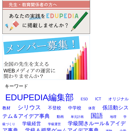
キーワード
EDUPEDIA編集部
オリジナル
ESD
ICT
シリウス
係活動シス
中学校
教材
不登校
体育
国語
テム＆アイデア事典
動画
単元計画
地理
学
学級開きルール＆アイデ
学級経営
級づくり
学級運営
ア事典
学級＆授業ゲームアイデア事典
小学