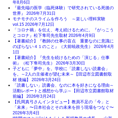
年8月6日
『最先端の医学（臨死体験）で研究されている死後の
世界』
2026年7月31日
モチモチのスライムを作ろう ～楽しい理科実験
vol.15
2026年7月12日
「コロナ禍」を伝え、考え続けるために。『がっこう
とコロナ』松下隼司先生取材
2026年4月9日
【著書紹介】『教師の仕事の盲点 重要なのに意識に
のぼらない４１のこと』（大前暁政先生）
2026年4月
1日
【著書紹介】『先生を続けるための「演じる」仕事
術』（松下隼司先生）
2026年3月30日
子どもに「夢中」を。学校に「読書しない読書会」
を。～2人の主催者が望む未来～【田辺市立図書館取
材 後編】
2026年3月24日
「読書しない」読書会、なのに本を好きになる理由～
活動レポートと感想から学ぶ～【田辺市立図書館取材
前編】
2026年3月24日
【氏岡真弓さんインタビュー】教員不足の「今」と
「未来」〜日本社会とその未来を担う現場をつなぐ〜
2026年3月4日