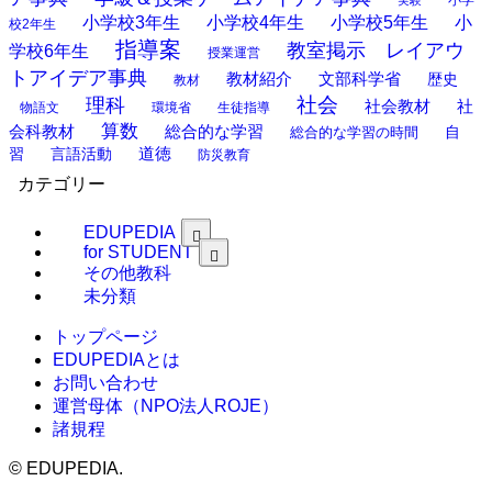
実験
小学校3年生
小学校4年生
小学校5年生
小
校2年生
指導案
教室掲示 レイアウ
学校6年生
授業運営
トアイデア事典
教材紹介
文部科学省
歴史
教材
理科
社会
社
社会教材
物語文
環境省
生徒指導
算数
会科教材
総合的な学習
総合的な学習の時間
自
道徳
習
言語活動
防災教育
カテゴリー
EDUPEDIA
for STUDENT
その他教科
未分類
トップページ
EDUPEDIAとは
お問い合わせ
運営母体（NPO法人ROJE）
諸規程
©
EDUPEDIA.