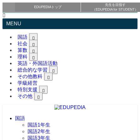
先生を目指す
EDUPEDIAトップ
（EDUPEDIA for STUDENT）
MENU
国語
社会
算数
理科
英語・外国語活動
総合的な学習
その他教科
学級経営
特別支援
その他
国語
国語1年生
国語2年生
国語3年生