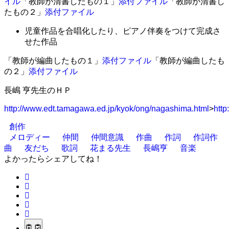
イル
「教師が清書したもの１」
添付ファイル
「教師が清書し
たもの２」
添付ファイル
児童作品を合唱化したり、ピアノ伴奏をつけて完成さ
せた作品
「教師が編曲したもの１」
添付ファイル
「教師が編曲したも
の２」
添付ファイル
長嶋 亨先生のＨＰ
http://www.edt.tamagawa.ed.jp/kyok/ong/nagashima.html
>
htt
創作
メロディー
仲間
仲間意識
作曲
作詞
作詞作
曲
友だち
歌詞
花まる先生
長嶋亨
音楽
よかったらシェアしてね！