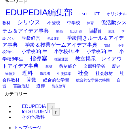
キーワード
EDUPEDIA編集部
オリジナル
ESD
ICT
シリウス
係活動シス
中学校
教材
不登校
体育
国語
テム＆アイデア事典
動画
単元計画
地理
学
学級開きルール＆アイデ
学級経営
級づくり
学級運営
ア事典
学級＆授業ゲームアイデア事典
小学
実験
小学校3年生
小学校4年生
小学校5年生
小
校2年生
指導案
教室掲示 レイアウ
学校6年生
授業運営
トアイデア事典
教材紹介
文部科学省
歴史
教材
理科
社会
社
社会教材
物語文
環境省
生徒指導
算数
会科教材
総合的な学習
総合的な学習の時間
自
道徳
習
言語活動
防災教育
カテゴリー
EDUPEDIA
for STUDENT
その他教科
トップページ