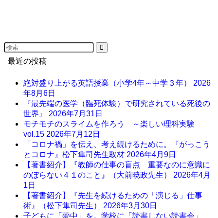
最近の投稿
絶対盛り上がる英語授業（小学4年～中学３年）
2026
年8月6日
『最先端の医学（臨死体験）で研究されている死後の
世界』
2026年7月31日
モチモチのスライムを作ろう ～楽しい理科実験
vol.15
2026年7月12日
「コロナ禍」を伝え、考え続けるために。『がっこう
とコロナ』松下隼司先生取材
2026年4月9日
【著書紹介】『教師の仕事の盲点 重要なのに意識に
のぼらない４１のこと』（大前暁政先生）
2026年4月
1日
【著書紹介】『先生を続けるための「演じる」仕事
術』（松下隼司先生）
2026年3月30日
子どもに「夢中」を。学校に「読書しない読書会」