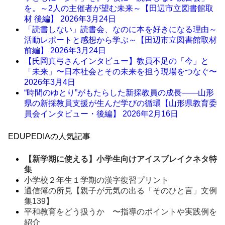
を。～2人の主催者が望む未来～【田辺市立図書館取
材 後編】
2026年3月24日
「読書しない」読書会、なのに本を好きになる理由～
活動レポートと感想から学ぶ～【田辺市立図書館取材
前編】
2026年3月24日
【氏岡真弓さんインタビュー】教員不足の「今」と
「未来」〜日本社会とその未来を担う現場をつなぐ〜
2026年3月4日
“時間のゆとり”がもたらした新採教員の成長――山形
県の新採教員支援が生んだ学びの循環【山形県教育委
員会インタビュー・後編】
2026年2月16日
EDUPEDIAの人気記事
【新学期に使える】小学生向けアイスブレイクネタ特
集
小学校２年生１学期の漢字復習プリント
通信簿の所見【親子が元気の出る「そのひと言」文例
集139】
平和教育をどう扱うか 〜指導のポイントや実践例を
紹介