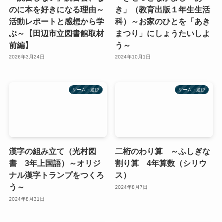
のに本を好きになる理由～
き」（教育出版１年生生活
活動レポートと感想から学
科）～お家のひとを「あき
ぶ～【田辺市立図書館取材
まつり」にしょうたいしよ
前編】
う～
2026年3月24日
2024年10月1日
ゲーム・遊び
ゲーム・遊び
漢字の組み立て（光村図
二桁のわり算 ～ふしぎな
書 3年上国語）～オリジ
割り算 4年算数（シリウ
ナル漢字トランプをつくろ
ス）
う～
2024年8月7日
2024年8月31日