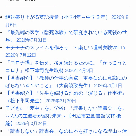
絶対盛り上がる英語授業（小学4年～中学３年）
2026年8
月6日
『最先端の医学（臨死体験）で研究されている死後の世
界』
2026年7月31日
モチモチのスライムを作ろう ～楽しい理科実験vol.15
2026年7月12日
「コロナ禍」を伝え、考え続けるために。『がっこうと
コロナ』松下隼司先生取材
2026年4月9日
【著書紹介】『教師の仕事の盲点 重要なのに意識にの
ぼらない４１のこと』（大前暁政先生）
2026年4月1日
【著書紹介】『先生を続けるための「演じる」仕事術』
（松下隼司先生）
2026年3月30日
子どもに「夢中」を。学校に「読書しない読書会」を。
～2人の主催者が望む未来～【田辺市立図書館取材 後
編】
2026年3月24日
「読書しない」読書会、なのに本を好きになる理由～活