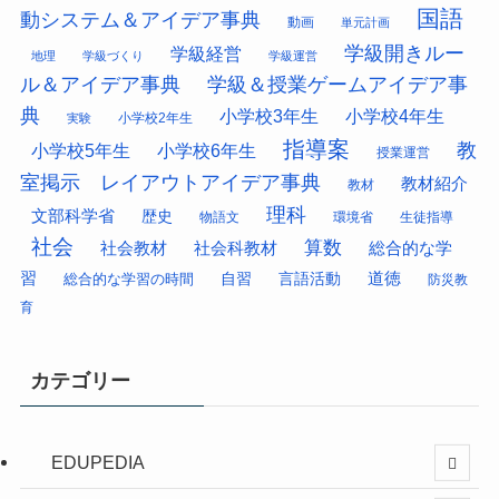
国語
動システム＆アイデア事典
動画
単元計画
学級開きルー
学級経営
地理
学級づくり
学級運営
ル＆アイデア事典
学級＆授業ゲームアイデア事
典
小学校3年生
小学校4年生
小学校2年生
実験
指導案
教
小学校5年生
小学校6年生
授業運営
室掲示 レイアウトアイデア事典
教材紹介
教材
理科
文部科学省
歴史
物語文
環境省
生徒指導
社会
算数
社会科教材
総合的な学
社会教材
習
道徳
総合的な学習の時間
自習
言語活動
防災教
育
カテゴリー
EDUPEDIA