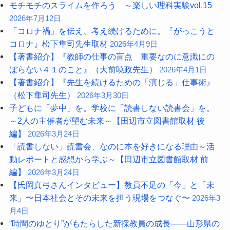
モチモチのスライムを作ろう ～楽しい理科実験vol.15
2026年7月12日
「コロナ禍」を伝え、考え続けるために。『がっこうと
コロナ』松下隼司先生取材
2026年4月9日
【著書紹介】『教師の仕事の盲点 重要なのに意識にの
ぼらない４１のこと』（大前暁政先生）
2026年4月1日
【著書紹介】『先生を続けるための「演じる」仕事術』
（松下隼司先生）
2026年3月30日
子どもに「夢中」を。学校に「読書しない読書会」を。
～2人の主催者が望む未来～【田辺市立図書館取材 後
編】
2026年3月24日
「読書しない」読書会、なのに本を好きになる理由～活
動レポートと感想から学ぶ～【田辺市立図書館取材 前
編】
2026年3月24日
【氏岡真弓さんインタビュー】教員不足の「今」と「未
来」〜日本社会とその未来を担う現場をつなぐ〜
2026年3
月4日
“時間のゆとり”がもたらした新採教員の成長――山形県の