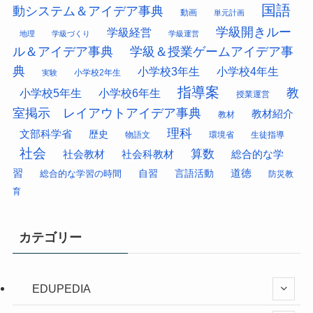
国語
動システム＆アイデア事典
動画
単元計画
学級開きルー
学級経営
地理
学級づくり
学級運営
ル＆アイデア事典
学級＆授業ゲームアイデア事
典
小学校3年生
小学校4年生
小学校2年生
実験
指導案
教
小学校5年生
小学校6年生
授業運営
室掲示 レイアウトアイデア事典
教材紹介
教材
理科
文部科学省
歴史
物語文
環境省
生徒指導
社会
算数
社会科教材
総合的な学
社会教材
習
道徳
総合的な学習の時間
自習
言語活動
防災教
育
カテゴリー
EDUPEDIA