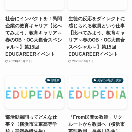
社会にインパクトを！民間
生徒の反応をダイレクトに
企業の教育キャリア【比べ
感じられる教員という仕事
てみよう、教育キャリア～
【比べてみよう、教育キャ
春のOB・OG大集合スペシ
リア～春のOB・OG大集合
ャル～】第15回
スペシャル～】第15回
EDUCAREERイベント
EDUCAREERイベント
2023年10月11日
2023年10月4日
部活動
先輩の体験談・実例
部活動顧問ってどんな仕
「From民間to教師」リク
事？〈横浜市立東高等学
ルートから教員へ（横浜市
校・平澤香織先生〉
英語教員 長谷川先生）