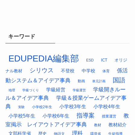
キーワード
EDUPEDIA編集部
オリジ
ESD
ICT
シリウス
係活
中学校
ナル教材
不登校
体育
国語
動システム＆アイデア事典
動画
単元計画
学級開きルー
学級経営
地理
学級づくり
学級運営
ル＆アイデア事典
学級＆授業ゲームアイデア事
典
小学校3年生
小学校4年生
小学校2年生
実験
指導案
教
小学校5年生
小学校6年生
授業運営
室掲示 レイアウトアイデア事典
教材紹介
教材
理科
文部科学省
歴史
物語文
環境省
生徒指導