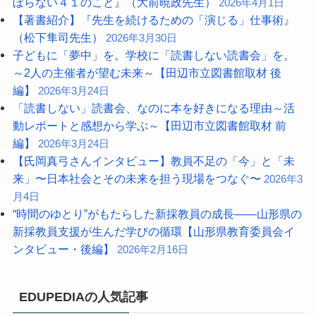
ぼらない４１のこと』（大前暁政先生）
2026年4月1日
【著書紹介】『先生を続けるための「演じる」仕事術』
（松下隼司先生）
2026年3月30日
子どもに「夢中」を。学校に「読書しない読書会」を。
～2人の主催者が望む未来～【田辺市立図書館取材 後
編】
2026年3月24日
「読書しない」読書会、なのに本を好きになる理由～活
動レポートと感想から学ぶ～【田辺市立図書館取材 前
編】
2026年3月24日
【氏岡真弓さんインタビュー】教員不足の「今」と「未
来」〜日本社会とその未来を担う現場をつなぐ〜
2026年3
月4日
“時間のゆとり”がもたらした新採教員の成長――山形県の
新採教員支援が生んだ学びの循環【山形県教育委員会イ
ンタビュー・後編】
2026年2月16日
EDUPEDIAの人気記事