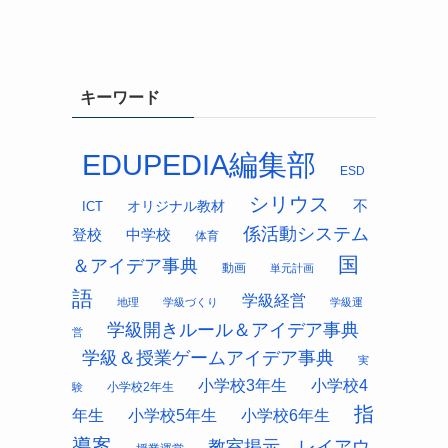
キーワード
EDUPEDIA編集部
ESD
シリウス
オリジナル教材
不
ICT
係活動システム
中学校
登校
体育
国
＆アイデア事典
動画
単元計画
語
学級経営
地理
学級づくり
学級運
学級開きルール＆アイデア事典
営
学級＆授業ゲームアイデア事典
実
小学校3年生
小学校4
小学校2年生
験
指
年生
小学校5年生
小学校6年生
導案
教室掲示 レイアウ