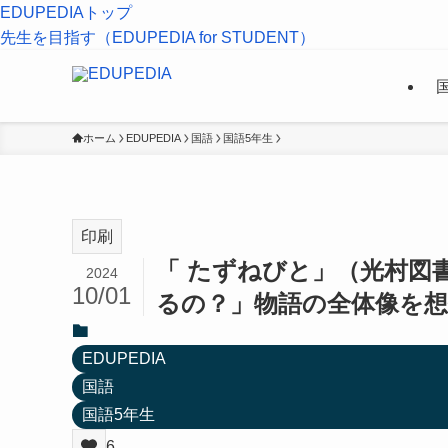
EDUPEDIAトップ
先生を目指す（EDUPEDIA for STUDENT）
ホーム
EDUPEDIA
国語
国語5年生
印刷
「 たずねびと」（光村図
2024
10/01
るの？」物語の全体像を
EDUPEDIA
国語
国語5年生
6