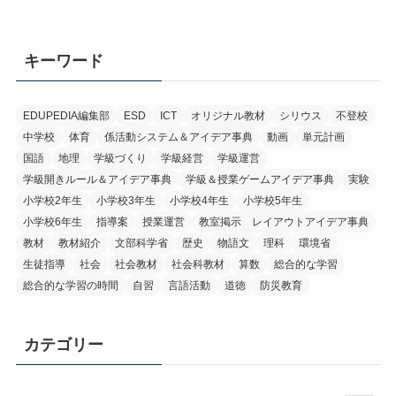
キーワード
EDUPEDIA編集部
ESD
ICT
オリジナル教材
シリウス
不登校
中学校
体育
係活動システム＆アイデア事典
動画
単元計画
国語
地理
学級づくり
学級経営
学級運営
学級開きルール＆アイデア事典
学級＆授業ゲームアイデア事典
実験
小学校2年生
小学校3年生
小学校4年生
小学校5年生
小学校6年生
指導案
授業運営
教室掲示 レイアウトアイデア事典
教材
教材紹介
文部科学省
歴史
物語文
理科
環境省
生徒指導
社会
社会教材
社会科教材
算数
総合的な学習
総合的な学習の時間
自習
言語活動
道徳
防災教育
カテゴリー