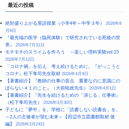
最近の投稿
絶対盛り上がる英語授業（小学4年～中学３年）
2026年8
月6日
『最先端の医学（臨死体験）で研究されている死後の世
界』
2026年7月31日
モチモチのスライムを作ろう ～楽しい理科実験vol.15
2026年7月12日
「コロナ禍」を伝え、考え続けるために。『がっこうと
コロナ』松下隼司先生取材
2026年4月9日
【著書紹介】『教師の仕事の盲点 重要なのに意識にの
ぼらない４１のこと』（大前暁政先生）
2026年4月1日
【著書紹介】『先生を続けるための「演じる」仕事術』
（松下隼司先生）
2026年3月30日
子どもに「夢中」を。学校に「読書しない読書会」を。
～2人の主催者が望む未来～【田辺市立図書館取材 後
編】
2026年3月24日