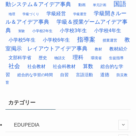
国語
動システム＆アイデア事典
動画
単元計画
学級開きルー
学級経営
地理
学級づくり
学級運営
ル＆アイデア事典
学級＆授業ゲームアイデア事
典
小学校3年生
小学校4年生
小学校2年生
実験
指導案
教
小学校5年生
小学校6年生
授業運営
室掲示 レイアウトアイデア事典
教材紹介
教材
理科
文部科学省
歴史
物語文
環境省
生徒指導
社会
算数
社会科教材
総合的な学
社会教材
習
道徳
総合的な学習の時間
自習
言語活動
防災教
育
カテゴリー
EDUPEDIA