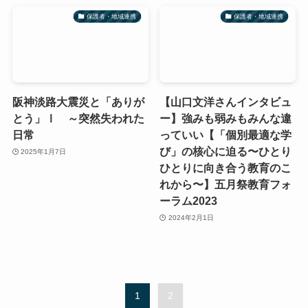
保護者・地域連携
保護者・地域連携
阪神淡路大震災と「ありが
【山口文洋さんインタビュ
とう」Ⅰ ～突然失われた
ー】強みも弱みもみんな違
日常
っていい【「個別最適な学
び」の核心に迫る〜ひとり
2025年1月7日
ひとりに向き合う教育のこ
れから〜】五月祭教育フォ
ーラム2023
2024年2月1日
1
2