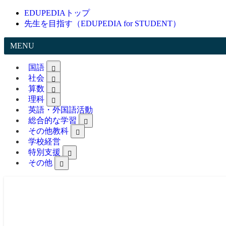
EDUPEDIAトップ
先生を目指す（EDUPEDIA for STUDENT）
MENU
国語
社会
算数
理科
英語・外国語活動
総合的な学習
その他教科
学校経営
特別支援
その他