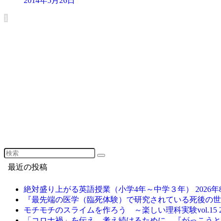
2014年5月26日
1
最近の投稿
絶対盛り上がる英語授業（小学4年～中学３年）
2026
『最先端の医学（臨死体験）で研究されている死後の
モチモチのスライムを作ろう ～楽しい理科実験vol.15
「コロナ禍」を伝え、考え続けるために。『がっこう