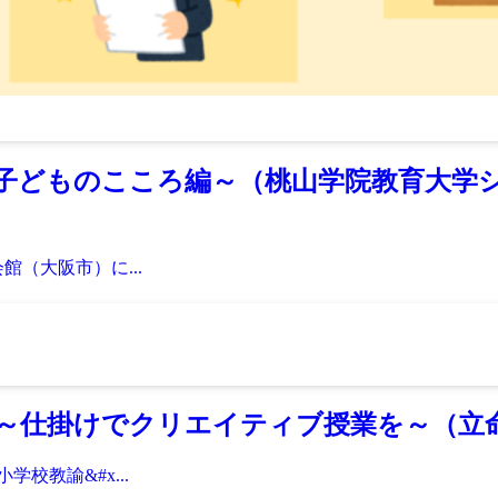
子どものこころ編～（桃山学院教育大学
（大阪市）に...
～仕掛けでクリエイティブ授業を～（立
校教諭&#x...