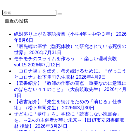
最近の投稿
絶対盛り上がる英語授業（小学4年～中学３年）
2026
年8月6日
『最先端の医学（臨死体験）で研究されている死後の
世界』
2026年7月31日
モチモチのスライムを作ろう ～楽しい理科実験
vol.15
2026年7月12日
「コロナ禍」を伝え、考え続けるために。『がっこう
とコロナ』松下隼司先生取材
2026年4月9日
【著書紹介】『教師の仕事の盲点 重要なのに意識に
のぼらない４１のこと』（大前暁政先生）
2026年4月
1日
【著書紹介】『先生を続けるための「演じる」仕事
術』（松下隼司先生）
2026年3月30日
子どもに「夢中」を。学校に「読書しない読書会」
を。～2人の主催者が望む未来～【田辺市立図書館取
材 後編】
2026年3月24日