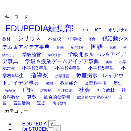
キーワード
EDUPEDIA編集部
オリジナル
ESD
ICT
シリウス
係活動シス
中学校
教材
不登校
体育
国語
テム＆アイデア事典
動画
単元計画
地理
学
学級開きルール＆アイデ
学級経営
級づくり
学級運営
ア事典
学級＆授業ゲームアイデア事典
小学
実験
小学校3年生
小学校4年生
小学校5年生
小
校2年生
指導案
教室掲示 レイアウ
学校6年生
授業運営
トアイデア事典
教材紹介
文部科学省
歴史
教材
理科
社会
社
社会教材
物語文
環境省
生徒指導
算数
会科教材
総合的な学習
総合的な学習の時間
自
道徳
習
言語活動
防災教育
カテゴリー
EDUPEDIA
for STUDENT