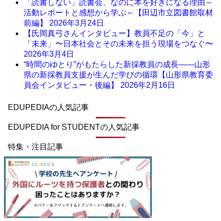
「読書しない」読書会、なのに本を好きになる理由～
活動レポートと感想から学ぶ～【田辺市立図書館取材
前編】
2026年3月24日
【氏岡真弓さんインタビュー】教員不足の「今」と
「未来」〜日本社会とその未来を担う現場をつなぐ〜
2026年3月4日
“時間のゆとり”がもたらした新採教員の成長――山形
県の新採教員支援が生んだ学びの循環【山形県教育委
員会インタビュー・後編】
2026年2月16日
EDUPEDIAの人気記事
EDUPEDIA for STUDENTの人気記事
特集・注目記事