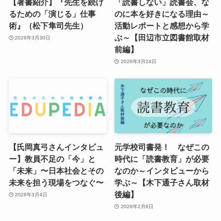
【著書紹介】『先生を続け
「読書しない」読書会、な
るための「演じる」仕事
のに本を好きになる理由～
術』（松下隼司先生）
活動レポートと感想から学
ぶ～【田辺市立図書館取材
2026年3月30日
前編】
2026年3月24日
【氏岡真弓さんインタビュ
元学校司書発！ なぜこの
ー】教員不足の「今」と
時代に「読書教育」が必要
「未来」〜日本社会とその
なのか～インタビューから
未来を担う現場をつなぐ〜
学ぶ～【木下通子さん取材
後編】
2026年3月4日
2026年2月6日