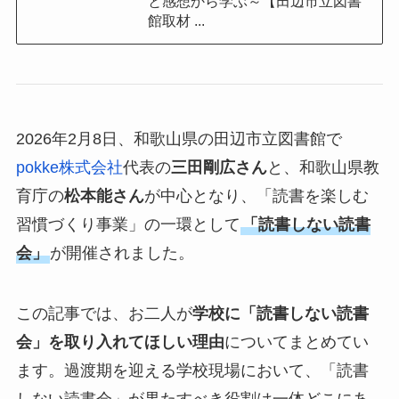
と感想から学ぶ～【田辺市立図書
館取材 ...
2026年2月8日、和歌山県の田辺市立図書館で
pokke株式会社
代表の
三田剛広さん
と、和歌山県教
育庁の
松本能さん
が中心となり、「読書を楽しむ
習慣づくり事業」の一環として
「読書しない読書
会」
が開催されました。
この記事では、お二人が
学校に「読書しない読書
会」を取り入れてほしい理由
についてまとめてい
ます。過渡期を迎える学校現場において、「読書