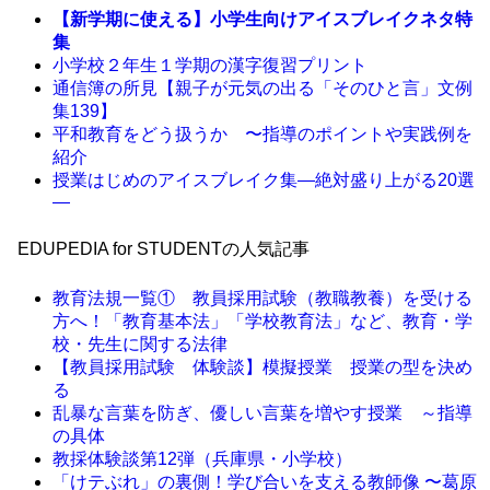
【新学期に使える】小学生向けアイスブレイクネタ特
集
小学校２年生１学期の漢字復習プリント
通信簿の所見【親子が元気の出る「そのひと言」文例
集139】
平和教育をどう扱うか 〜指導のポイントや実践例を
紹介
授業はじめのアイスブレイク集―絶対盛り上がる20選
―
EDUPEDIA for STUDENTの人気記事
教育法規一覧① 教員採用試験（教職教養）を受ける
方へ！「教育基本法」「学校教育法」など、教育・学
校・先生に関する法律
【教員採用試験 体験談】模擬授業 授業の型を決め
る
乱暴な言葉を防ぎ、優しい言葉を増やす授業 ～指導
の具体
教採体験談第12弾（兵庫県・小学校）
「けテぶれ」の裏側！学び合いを支える教師像 〜葛原