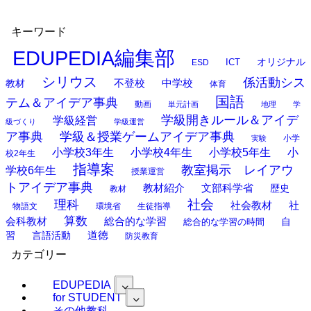
キーワード
EDUPEDIA編集部
オリジナル
ESD
ICT
シリウス
係活動シス
中学校
教材
不登校
体育
国語
テム＆アイデア事典
動画
単元計画
地理
学
学級開きルール＆アイデ
学級経営
級づくり
学級運営
ア事典
学級＆授業ゲームアイデア事典
小学
実験
小学校3年生
小学校4年生
小学校5年生
小
校2年生
指導案
教室掲示 レイアウ
学校6年生
授業運営
トアイデア事典
教材紹介
文部科学省
歴史
教材
理科
社会
社
社会教材
物語文
環境省
生徒指導
算数
会科教材
総合的な学習
総合的な学習の時間
自
道徳
習
言語活動
防災教育
カテゴリー
EDUPEDIA
for STUDENT
その他教科