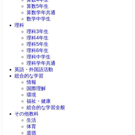
算数5年生
算数学年共通
数学中学生
理科
理科3年生
理科4年生
理科5年生
理科6年生
理科中学生
理科学年共通
英語・外国語活動
総合的な学習
情報
国際理解
環境
福祉・健康
総合的な学習全般
その他教科
生活
体育
道徳