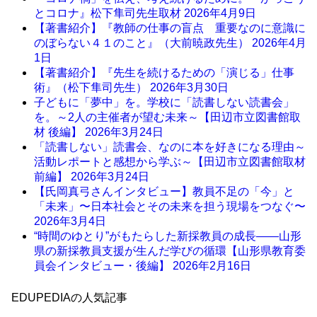
とコロナ』松下隼司先生取材
2026年4月9日
【著書紹介】『教師の仕事の盲点 重要なのに意識に
のぼらない４１のこと』（大前暁政先生）
2026年4月
1日
【著書紹介】『先生を続けるための「演じる」仕事
術』（松下隼司先生）
2026年3月30日
子どもに「夢中」を。学校に「読書しない読書会」
を。～2人の主催者が望む未来～【田辺市立図書館取
材 後編】
2026年3月24日
「読書しない」読書会、なのに本を好きになる理由～
活動レポートと感想から学ぶ～【田辺市立図書館取材
前編】
2026年3月24日
【氏岡真弓さんインタビュー】教員不足の「今」と
「未来」〜日本社会とその未来を担う現場をつなぐ〜
2026年3月4日
“時間のゆとり”がもたらした新採教員の成長――山形
県の新採教員支援が生んだ学びの循環【山形県教育委
員会インタビュー・後編】
2026年2月16日
EDUPEDIAの人気記事