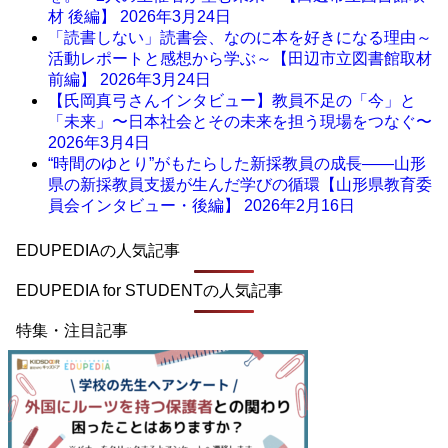
材 後編】
2026年3月24日
「読書しない」読書会、なのに本を好きになる理由～
活動レポートと感想から学ぶ～【田辺市立図書館取材
前編】
2026年3月24日
【氏岡真弓さんインタビュー】教員不足の「今」と
「未来」〜日本社会とその未来を担う現場をつなぐ〜
2026年3月4日
“時間のゆとり”がもたらした新採教員の成長――山形
県の新採教員支援が生んだ学びの循環【山形県教育委
員会インタビュー・後編】
2026年2月16日
EDUPEDIAの人気記事
EDUPEDIA for STUDENTの人気記事
特集・注目記事