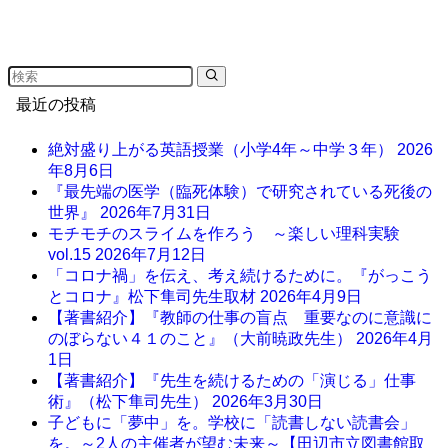
最近の投稿
絶対盛り上がる英語授業（小学4年～中学３年）
2026
年8月6日
『最先端の医学（臨死体験）で研究されている死後の
世界』
2026年7月31日
モチモチのスライムを作ろう ～楽しい理科実験
vol.15
2026年7月12日
「コロナ禍」を伝え、考え続けるために。『がっこう
とコロナ』松下隼司先生取材
2026年4月9日
【著書紹介】『教師の仕事の盲点 重要なのに意識に
のぼらない４１のこと』（大前暁政先生）
2026年4月
1日
【著書紹介】『先生を続けるための「演じる」仕事
術』（松下隼司先生）
2026年3月30日
子どもに「夢中」を。学校に「読書しない読書会」
を。～2人の主催者が望む未来～【田辺市立図書館取