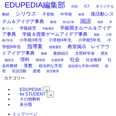
EDUPEDIA編集部
オリジナル
ESD
ICT
シリウス
係活動シス
中学校
教材
不登校
体育
国語
テム＆アイデア事典
動画
単元計画
地理
学
学級開きルール＆アイデ
学級経営
級づくり
学級運営
ア事典
学級＆授業ゲームアイデア事典
小学
実験
小学校3年生
小学校4年生
小学校5年生
小
校2年生
指導案
教室掲示 レイアウ
学校6年生
授業運営
トアイデア事典
教材紹介
文部科学省
歴史
教材
理科
社会
社
社会教材
物語文
環境省
生徒指導
算数
会科教材
総合的な学習
総合的な学習の時間
自
道徳
習
言語活動
防災教育
カテゴリー
EDUPEDIA
for STUDENT
その他教科
未分類
トップページ