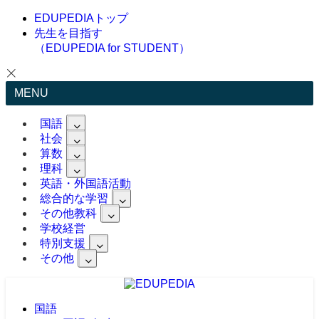
EDUPEDIAトップ
先生を目指す
（EDUPEDIA for STUDENT）
MENU
国語
社会
算数
理科
英語・外国語活動
総合的な学習
その他教科
学校経営
特別支援
その他
国語