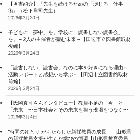
【著書紹介】『先生を続けるための「演じる」仕事
術』（松下隼司先生）
2026年3月30日
子どもに「夢中」を。学校に「読書しない読書会」
を。～2人の主催者が望む未来～【田辺市立図書館取材
後編】
2026年3月24日
「読書しない」読書会、なのに本を好きになる理由～
活動レポートと感想から学ぶ～【田辺市立図書館取材
前編】
2026年3月24日
【氏岡真弓さんインタビュー】教員不足の「今」と
「未来」〜日本社会とその未来を担う現場をつなぐ〜
2026年3月4日
“時間のゆとり”がもたらした新採教員の成長――山形県
の新採教員支援が生んだ学びの循環【山形県教育委員