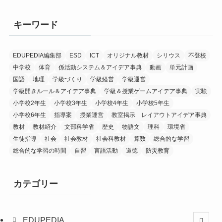
キーワード
EDUPEDIA編集部
ESD
ICT
オリジナル教材
シリウス
不登校
中学校
体育
係活動システム＆アイデア事典
動画
単元計画
国語
地理
学級づくり
学級経営
学級運営
学級開きルール＆アイデア事典
学級＆授業ゲームアイデア事典
実験
小学校2年生
小学校3年生
小学校4年生
小学校5年生
小学校6年生
指導案
授業運営
教室掲示 レイアウトアイデア事典
教材
教材紹介
文部科学省
歴史
物語文
理科
環境省
生徒指導
社会
社会教材
社会科教材
算数
総合的な学習
総合的な学習の時間
自習
言語活動
道徳
防災教育
カテゴリー
EDUPEDIA