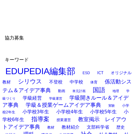
協力募集
キーワード
EDUPEDIA編集部
オリジナル
ESD
ICT
シリウス
係活動シス
中学校
教材
不登校
体育
国語
テム＆アイデア事典
動画
単元計画
地理
学
学級開きルール＆アイデ
学級経営
級づくり
学級運営
ア事典
学級＆授業ゲームアイデア事典
小学
実験
小学校3年生
小学校4年生
小学校5年生
小
校2年生
指導案
教室掲示 レイアウ
学校6年生
授業運営
トアイデア事典
教材紹介
文部科学省
歴史
教材