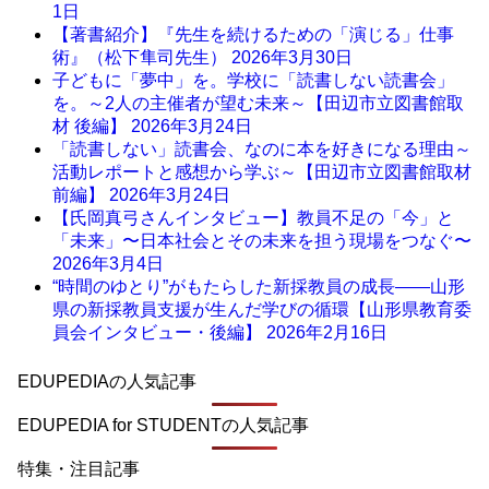
1日
【著書紹介】『先生を続けるための「演じる」仕事
術』（松下隼司先生）
2026年3月30日
子どもに「夢中」を。学校に「読書しない読書会」
を。～2人の主催者が望む未来～【田辺市立図書館取
材 後編】
2026年3月24日
「読書しない」読書会、なのに本を好きになる理由～
活動レポートと感想から学ぶ～【田辺市立図書館取材
前編】
2026年3月24日
【氏岡真弓さんインタビュー】教員不足の「今」と
「未来」〜日本社会とその未来を担う現場をつなぐ〜
2026年3月4日
“時間のゆとり”がもたらした新採教員の成長――山形
県の新採教員支援が生んだ学びの循環【山形県教育委
員会インタビュー・後編】
2026年2月16日
EDUPEDIAの人気記事
EDUPEDIA for STUDENTの人気記事
特集・注目記事