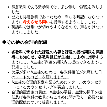
得意教科である数学科では、多少難しい課題を課しま
した。
歴史も得意教科であったため、単なる暗記にならない
ように
考えさせる問い
を提示するようにしました。
英語科では集中が切れやすくなるので、声をかけない
ようにしました。
◆その他の合理的配慮
各教科で出された課題の内容と課題の提出期限を保護
者にも知らせ、各教科担任が生徒にこまめに指示
する
ようにし、A生徒が課題を期限内に提出できるように
配慮しました。
欠席が多いA生徒のために、各教科担任が欠席した日
の
ノートのコピーを渡しました。
A生徒の心理的安定を図るためにスクールカウンセラ
ーによるカウンセリングを実施しました。
合理的配慮協力員は、A生徒の学習、生活の様子を担
任及び
各教科の教員からこまめに聞き取り、必要な合
理的配慮について提案
しました。