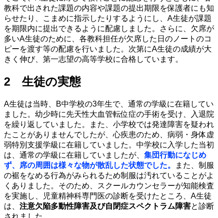
教科で出された課題の内容や課題の提出期限を保護者にも知
らせたり、こまめに指示したりするようにし、A生徒が課題
を期限内に提出できるように配慮しました。さらに、欠席が
多いA生徒のために、各教科担任が欠席した日のノートのコ
ピーを渡す等の配慮を行いました。次第にA生徒の成績が大
きく伸び、第一志望の高等学校に合格しています。
2 生徒の実態
A生徒は当時、B中学校の3年生で、通常の学級に在籍してい
ました。幼少時に先天性大血管転位症の手術を受け、入退院
を繰り返していました。また、小学校では発達障害を疑われ
たことがありませんでしたが、心疾患のため、病弱・身体虚
弱特別支援学級に在籍していました。中学校に入学した当初
は、通常の学級に在籍していましたが、
集団行動になじめ
ず、席の周囲は様々な物が散乱した状態でした。
また、制服
の裾をなめる行為がみられるため制服は汚れていることがよ
くありました。そのため、スクールカウンセラーが知能検査
を実施し、児童精神科専門医の診断を受けたところ、A生徒
は、
注意欠陥多動性障害及び自閉症スペクトラム障害
と診断
されました。