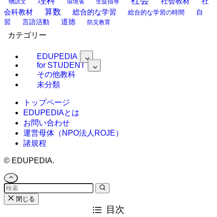
理科
社会
社
社会教材
物語文
環境省
生徒指導
算数
会科教材
総合的な学習
総合的な学習の時間
自
道徳
習
言語活動
防災教育
カテゴリー
EDUPEDIA
for STUDENT
その他教科
未分類
トップページ
EDUPEDIAとは
お問い合わせ
運営母体（NPO法人ROJE）
諸規程
©
EDUPEDIA.
閉じる
目次