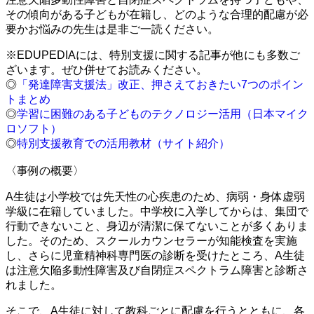
その傾向がある子どもが在籍し、どのような合理的配慮が必
要かお悩みの先生は是非ご一読ください。
※EDUPEDIAには、特別支援に関する記事が他にも多数ご
ざいます。ぜひ併せてお読みください。
◎
「発達障害支援法」改正、押さえておきたい7つのポイン
トまとめ
◎
学習に困難のある子どものテクノロジー活用（日本マイク
ロソフト）
◎
特別支援教育での活用教材（サイト紹介）
〈事例の概要〉
A生徒は小学校では先天性の心疾患のため、病弱・身体虚弱
学級に在籍していました。中学校に入学してからは、集団で
行動できないこと、身辺が清潔に保てないことが多くありま
した。そのため、スクールカウンセラーが知能検査を実施
し、さらに児童精神科専門医の診断を受けたところ、A生徒
は注意欠陥多動性障害及び自閉症スペクトラム障害と診断さ
れました。
そこで、A生徒に対して教科ごとに配慮を行うとともに、各