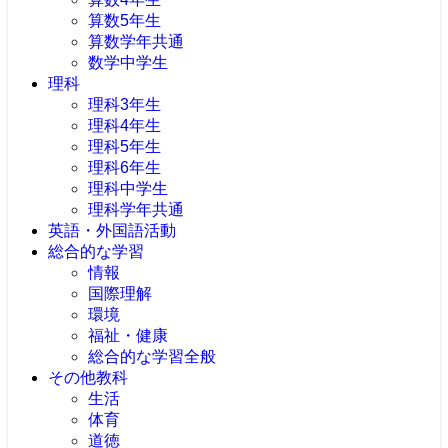
算数5年生
算数学年共通
数学中学生
理科
理科3年生
理科4年生
理科5年生
理科6年生
理科中学生
理科学年共通
英語・外国語活動
総合的な学習
情報
国際理解
環境
福祉・健康
総合的な学習全般
その他教科
生活
体育
道徳