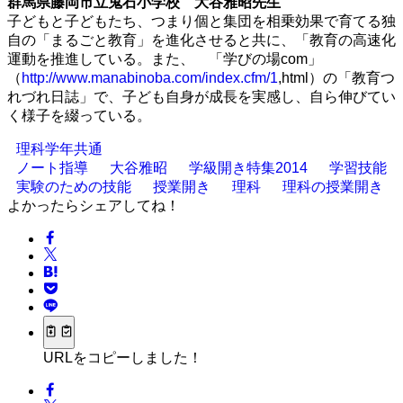
群馬県藤岡市立鬼石小学校 大谷雅昭先生
子どもと子どもたち、つまり個と集団を相乗効果で育てる独
自の「まるごと教育」を進化させると共に、「教育の高速化
運動を推進している。また、 「学びの場com」
（
http://www.manabinoba.com/index.cfm/1
,html）の「教育つ
れづれ日誌」で、子ども自身が成長を実感し、自ら伸びてい
く様子を綴っている。
理科学年共通
ノート指導
大谷雅昭
学級開き特集2014
学習技能
実験のための技能
授業開き
理科
理科の授業開き
よかったらシェアしてね！
URLをコピーしました！