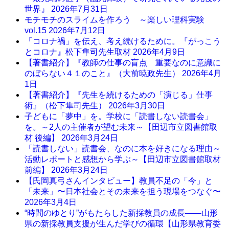
世界』
2026年7月31日
モチモチのスライムを作ろう ～楽しい理科実験
vol.15
2026年7月12日
「コロナ禍」を伝え、考え続けるために。『がっこう
とコロナ』松下隼司先生取材
2026年4月9日
【著書紹介】『教師の仕事の盲点 重要なのに意識に
のぼらない４１のこと』（大前暁政先生）
2026年4月
1日
【著書紹介】『先生を続けるための「演じる」仕事
術』（松下隼司先生）
2026年3月30日
子どもに「夢中」を。学校に「読書しない読書会」
を。～2人の主催者が望む未来～【田辺市立図書館取
材 後編】
2026年3月24日
「読書しない」読書会、なのに本を好きになる理由～
活動レポートと感想から学ぶ～【田辺市立図書館取材
前編】
2026年3月24日
【氏岡真弓さんインタビュー】教員不足の「今」と
「未来」〜日本社会とその未来を担う現場をつなぐ〜
2026年3月4日
“時間のゆとり”がもたらした新採教員の成長――山形
県の新採教員支援が生んだ学びの循環【山形県教育委