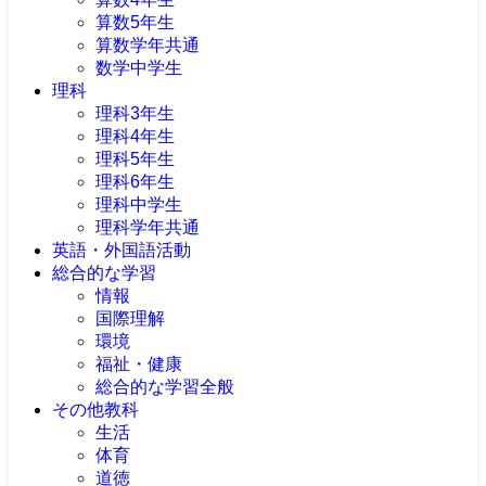
算数5年生
算数学年共通
数学中学生
理科
理科3年生
理科4年生
理科5年生
理科6年生
理科中学生
理科学年共通
英語・外国語活動
総合的な学習
情報
国際理解
環境
福祉・健康
総合的な学習全般
その他教科
生活
体育
道徳