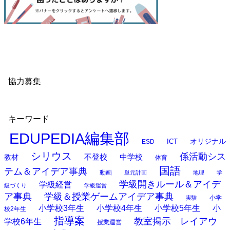
協力募集
キーワード
EDUPEDIA編集部
オリジナル
ESD
ICT
シリウス
係活動シス
中学校
教材
不登校
体育
国語
テム＆アイデア事典
動画
単元計画
地理
学
学級開きルール＆アイデ
学級経営
級づくり
学級運営
ア事典
学級＆授業ゲームアイデア事典
小学
実験
小学校3年生
小学校4年生
小学校5年生
小
校2年生
指導案
教室掲示 レイアウ
学校6年生
授業運営