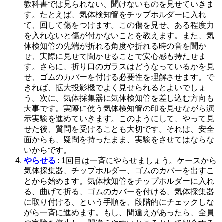
教科書では見られない、聞けないものを見せていきま
す。たとえば、気体検知管をチップホルダーに入れ
て、回して傷をつけます。この傷を見せ、ある程度力
を入れないと傷が付かないことを教えます。また、気
体検知管の先端が折れる角度や折れる時の音を聞か
せ、実際に見せて聞かせることで安心感も持たせま
す。さらに、折り口のガラスはどうなっているかを見
せ、ゴムのカバーを付ける必要性を理解させます。で
きれば、拡大投影機でよく見せられるとよいでしょ
う。次に、気体採集器に気体検知管を差し込む方向も
大事です。実際に使う気体検知管の印を見せながら演
示実験を進めていきます。このようにして、やって見
せた後、質問を受けることも大切です。それは、安全
面からも、疑問を持ったまま、実験をさせてはならな
いからです。
やらせる
: 1回目は一斉にやらせましょう。ケースから
気体採集器、チップホルダー、ゴムのカバーを出すこ
とから始めます。気体検知管をチップホルダーに入れ
る、曲げて折る、ゴムのカバーを付ける、気体採集器
に取り付ける、という手順を、段階的にチェックしな
がら一斉に進めます。もし、間違えがあったら、全員