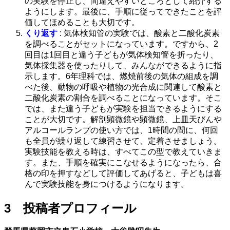
の実験を停止し、間違えやすいところとして紹介する
ようにします。最後に、手順に従ってできたことを評
価してほめることも大切です。
くり返す
: 気体検知管の実験では、酸素と二酸化炭素
を調べることがセットになっています。ですから、2
回目は1回目と違う子どもが気体検知管を折ったり、
気体採集器を使ったりして、みんなができるように指
示します。6年理科では、燃焼前後の気体の組成を調
べた後、動物の呼吸や植物の光合成に関連して酸素と
二酸化炭素の割合を調べることになっています。そこ
では、また違う子どもが実験を担当できるようにする
ことが大切です。解剖顕微鏡や顕微鏡、上皿天びんや
アルコールランプの使い方では、1時間の間に、何回
も全員が繰り返して練習させて、定着させましょう。
実験技能を教える時は、すべてこの型で教えていきま
す。また、手順を確実にこなせるようになったら、合
格の印を押すなどして評価してあげると、子どもは喜
んで実験技能を身につけるようになります。
3 投稿者プロフィール