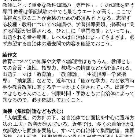
教師にとって重要な教科知識の「専門性」。この知識を問う
専門 教養は筆記試験の中でも最もウエートが高く、ここで
高得点を取ることが合格のための必須条 件となる。志望す
る校種・教科についての知識や、学習指導要領、指導法に関
する問題が出題される。ひと口に「専門教養」といっても、
出題される量や範囲、レベルは自治体によってさまざま。必
ず志望する自治体の過去問で内容を確認ておこう。
論作文
教育についての知識や文章 の論理性はもちろん、教師とし
ての資質・適性、指導力、教職への情熱などが評価される。
出題テーマは「教育論」「教 師論」「生徒指導・学習指
導」「抽象題」などで、近年では「確かな学力」など教育時
事や教育改革に関するテーマがよく課されている。出題テー
マはもちろんのこと、制限時間・字数ともに自治体によって
異なるので、必ず確認しておくこと。
面接（集団討論なども含む）
「人物重視」の方針の下、各自治体では面接を中心に選考方
法の 工夫・改善が進んでいる。近年では、多くの自治体が1
次試験から面接を実施し、すべての自治体で集団討論、集団
面接、個人面接、模 擬授業など異なる形式で2回以上面接を