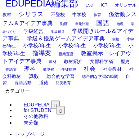
EDUPEDIA編集部
オリジナル
ESD
ICT
シリウス
係活動シス
中学校
教材
不登校
体育
国語
テム＆アイデア事典
動画
単元計画
地理
学
学級開きルール＆アイデ
学級経営
級づくり
学級運営
ア事典
学級＆授業ゲームアイデア事典
小学
実験
小学校3年生
小学校4年生
小学校5年生
小
校2年生
指導案
教室掲示 レイアウ
学校6年生
授業運営
トアイデア事典
教材紹介
文部科学省
歴史
教材
理科
社会
社
社会教材
物語文
環境省
生徒指導
算数
会科教材
総合的な学習
総合的な学習の時間
自
道徳
習
言語活動
防災教育
カテゴリー
EDUPEDIA
for STUDENT
その他教科
未分類
トップページ