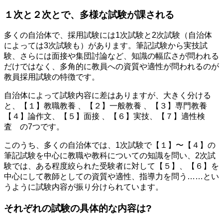
１次と２次とで、多様な試験が課される
多くの自治体で、採用試験には1次試験と2次試験（自治体
によっては3次試験も）があります。筆記試験から実技試
験、さらには面接や集団討論など、知識の幅広さが問われる
だけではなく、多角的に教員への資質や適性が問われるのが
教員採用試験の特徴です。
自治体によって試験内容に差はありますが、大きく分ける
と、【１】教職教養 、【２】一般教養 、【３】専門教養
【４】論作文、【５】面接 、【６】実技、【７】適性検
査 の7つです。
このうち、多くの自治体では、1次試験で【１】〜【４】の
筆記試験を中心に教職や教科についての知識を問い、2次試
験では、ある程度絞られた受験者に対して【５】、【６】を
中心にして教師としての資質や適性、指導力を問う……とい
うように試験内容が振り分けられています。
それぞれの試験の具体的な内容は?