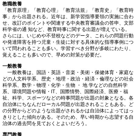
教職教養
「教育原理」「教育心理」「教育法規」「教育史」「教育時
事」から出題される。近年は、新学習指導要領の実施に合わ
せ、改訂のポイントや関連する中央教育審議会の答申、文部
科学省の通 知など、教育時事に関する出題が増えている。
さらには、いじめや不登校などのデータ、これらの問題行動
や発達障害を持つ児童・生徒に対する具体的な指導事例につ
いて問われることも多い。学習すべき分野が多岐にわたり、
覚えることも多いので、早めの対策が必要だ。
一般教養
一般教養は、国語・英語・音楽・美術・保健体育・家庭な
どの人文科学系、歴史・地理・政治・経済・倫理などの社会
科学系、数学・物理・化学・生物 ・ 地 学などの自然科学
系、環境問題や情報・IT、国際情勢、国際経済、医療・福
祉、科学、スポーツなどの時事問題が出題の対象となる。各
自治体にちなんだローカル問題が出題されることもある。ど
の分野からどのような出題がされるかは自治体によってはっ
きりとした傾向がある。そのため、早い時期から志望する自
治体の過去問を見ておくとよいだろう。
専門教養