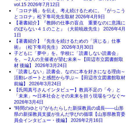
vol.15
2026年7月12日
「コロナ禍」を伝え、考え続けるために。『がっこう
とコロナ』松下隼司先生取材
2026年4月9日
【著書紹介】『教師の仕事の盲点 重要なのに意識に
のぼらない４１のこと』（大前暁政先生）
2026年4月
1日
【著書紹介】『先生を続けるための「演じる」仕事
術』（松下隼司先生）
2026年3月30日
子どもに「夢中」を。学校に「読書しない読書会」
を。～2人の主催者が望む未来～【田辺市立図書館取
材 後編】
2026年3月24日
「読書しない」読書会、なのに本を好きになる理由～
活動レポートと感想から学ぶ～【田辺市立図書館取材
前編】
2026年3月24日
【氏岡真弓さんインタビュー】教員不足の「今」と
「未来」〜日本社会とその未来を担う現場をつなぐ〜
2026年3月4日
“時間のゆとり”がもたらした新採教員の成長――山形
県の新採教員支援が生んだ学びの循環【山形県教育委
員会インタビュー・後編】
2026年2月16日