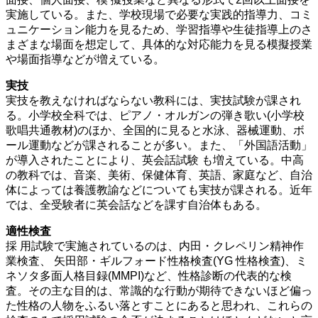
実施している。また、学校現場で必要な実践的指導力、コミ
ュニケーション能力を見るため、学習指導や生徒指導上のさ
まざまな場面を想定して、具体的な対応能力を見る模擬授業
や場面指導などが増えている。
実技
実技を教えなければならない教科には、実技試験が課され
る。小学校全科では、ピアノ・オルガンの弾き歌い(小学校
歌唱共通教材)のほか、全国的に見ると水泳、器械運動、ボ
ール運動などが課されることが多い。また、「外国語活動」
が導入されたことにより、英会話試験 も増えている。中高
の教科では、音楽、美術、保健体育、英語、家庭など、自治
体によっては養護教諭などについても実技が課される。近年
では、全受験者に英会話などを課す自治体もある。
適性検査
採 用試験で実施されているのは、内田・クレペリン精神作
業検査、 矢田部・ギルフォード性格検査(YG 性格検査)、ミ
ネソタ多面人格目録(MMPI)など、性格診断の代表的な検
査。その主な目的は、常識的な行動が期待できないほど偏っ
た性格の人物をふるい落とすことにあると思われ、これらの