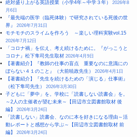
絶対盛り上がる英語授業（小学4年～中学３年）
2026年8
月6日
『最先端の医学（臨死体験）で研究されている死後の世
界』
2026年7月31日
モチモチのスライムを作ろう ～楽しい理科実験vol.15
2026年7月12日
「コロナ禍」を伝え、考え続けるために。『がっこうと
コロナ』松下隼司先生取材
2026年4月9日
【著書紹介】『教師の仕事の盲点 重要なのに意識にの
ぼらない４１のこと』（大前暁政先生）
2026年4月1日
【著書紹介】『先生を続けるための「演じる」仕事術』
（松下隼司先生）
2026年3月30日
子どもに「夢中」を。学校に「読書しない読書会」を。
～2人の主催者が望む未来～【田辺市立図書館取材 後
編】
2026年3月24日
「読書しない」読書会、なのに本を好きになる理由～活
動レポートと感想から学ぶ～【田辺市立図書館取材 前
編】
2026年3月24日