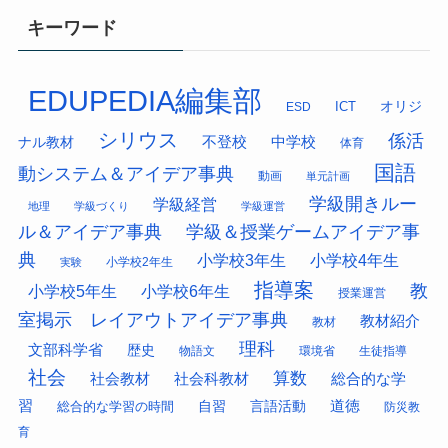
キーワード
EDUPEDIA編集部
オリジ
ESD
ICT
シリウス
係活
中学校
ナル教材
不登校
体育
国語
動システム＆アイデア事典
動画
単元計画
学級開きルー
学級経営
地理
学級づくり
学級運営
ル＆アイデア事典
学級＆授業ゲームアイデア事
典
小学校3年生
小学校4年生
小学校2年生
実験
指導案
教
小学校5年生
小学校6年生
授業運営
室掲示 レイアウトアイデア事典
教材紹介
教材
理科
文部科学省
歴史
物語文
環境省
生徒指導
社会
算数
社会科教材
総合的な学
社会教材
習
道徳
総合的な学習の時間
自習
言語活動
防災教
育