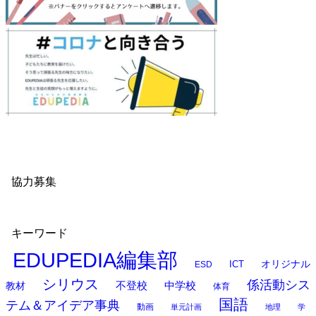
協力募集
キーワード
EDUPEDIA編集部
オリジナル
ESD
ICT
シリウス
係活動シス
中学校
教材
不登校
体育
国語
テム＆アイデア事典
動画
単元計画
地理
学