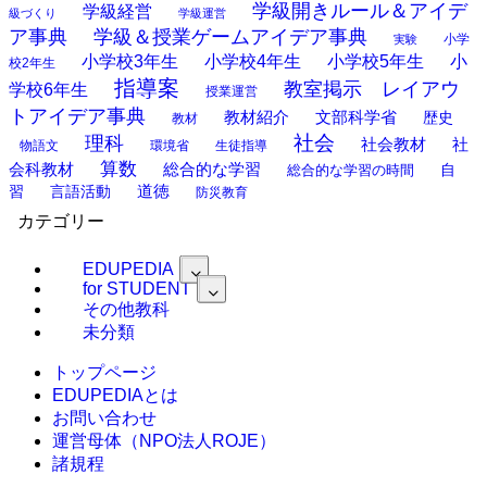
学級開きルール＆アイデ
学級経営
級づくり
学級運営
ア事典
学級＆授業ゲームアイデア事典
小学
実験
小学校3年生
小学校4年生
小学校5年生
小
校2年生
指導案
教室掲示 レイアウ
学校6年生
授業運営
トアイデア事典
教材紹介
文部科学省
歴史
教材
理科
社会
社
社会教材
物語文
環境省
生徒指導
算数
会科教材
総合的な学習
総合的な学習の時間
自
道徳
習
言語活動
防災教育
カテゴリー
EDUPEDIA
for STUDENT
その他教科
未分類
トップページ
EDUPEDIAとは
お問い合わせ
運営母体（NPO法人ROJE）
諸規程