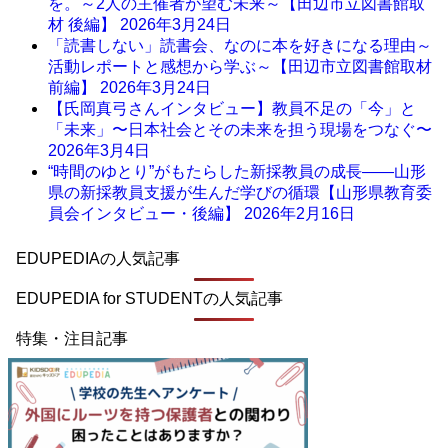
を。～2人の主催者が望む未来～【田辺市立図書館取
材 後編】
2026年3月24日
「読書しない」読書会、なのに本を好きになる理由～
活動レポートと感想から学ぶ～【田辺市立図書館取材
前編】
2026年3月24日
【氏岡真弓さんインタビュー】教員不足の「今」と
「未来」〜日本社会とその未来を担う現場をつなぐ〜
2026年3月4日
“時間のゆとり”がもたらした新採教員の成長――山形
県の新採教員支援が生んだ学びの循環【山形県教育委
員会インタビュー・後編】
2026年2月16日
EDUPEDIAの人気記事
EDUPEDIA for STUDENTの人気記事
特集・注目記事