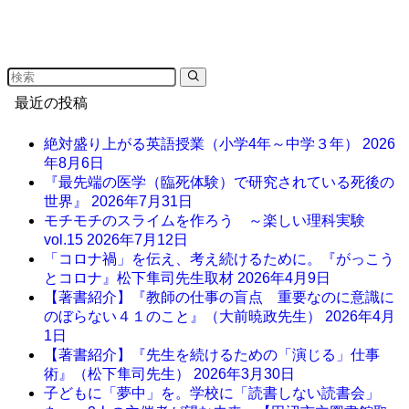
最近の投稿
絶対盛り上がる英語授業（小学4年～中学３年）
2026
年8月6日
『最先端の医学（臨死体験）で研究されている死後の
世界』
2026年7月31日
モチモチのスライムを作ろう ～楽しい理科実験
vol.15
2026年7月12日
「コロナ禍」を伝え、考え続けるために。『がっこう
とコロナ』松下隼司先生取材
2026年4月9日
【著書紹介】『教師の仕事の盲点 重要なのに意識に
のぼらない４１のこと』（大前暁政先生）
2026年4月
1日
【著書紹介】『先生を続けるための「演じる」仕事
術』（松下隼司先生）
2026年3月30日
子どもに「夢中」を。学校に「読書しない読書会」