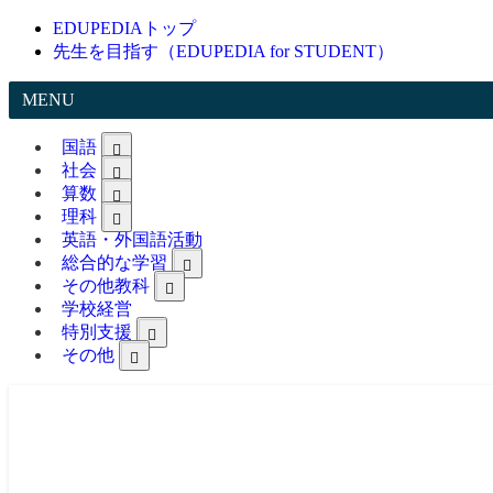
EDUPEDIAトップ
先生を目指す（EDUPEDIA for STUDENT）
MENU
国語
社会
算数
理科
英語・外国語活動
総合的な学習
その他教科
学校経営
特別支援
その他